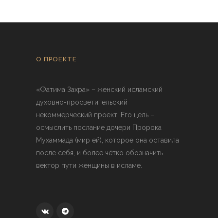
О ПРОЕКТЕ
«Фатима Захра» – женский исламский
духовно-просветительский
некоммерческий проект. Его цель –
осмыслить послание дочери Пророка
Мухаммада (мир ей), которое она оставила
после себя, и более чётко обозначить
вектор пути женщины в исламе.