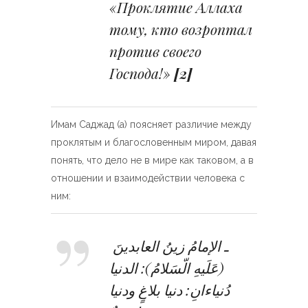
«Проклятие Аллаха
тому, кто возроптал
против своего
Господа!»
[2]
Имам Саджад (а) поясняет различие между
проклятым и благословенным миром, давая
понять, что дело не в мире как таковом, а в
отношении и взаимодействии человека с
ним:
ـ الإمامُ زينُ العابدينَ
(عَلَيهِ الّسَلامُ): الدنيا
دُنياءانِ: دنيا بلاغٍ ودنيا