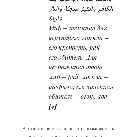
الكافِرِ والقبرُ سِجنُهُ والنارُ
مَأواهُ.
Мир – темница для
верующего, могила –
его крепость, рай –
его обитель. Для
безбожника этот
мир – рай, могила –
тюрьма; его конечная
обитель – огонь ада
[4]
В этой жизни у человека есть возможность
творить как добро, так и зло, но вес и