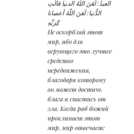
العبدُ: لَعَنَ اللّه‏ُ الدنيا قالَتِ
الدُّنيا: لَعَنَ اللّه‏ُ أعصانا
لِرَبِّهِ!
Не оскорбляй этот
мир, ибо для
верующего это лучшее
средство
передвижения,
благодаря которому
он может достичь
блага и спастись от
зла. Когда раб божий
проклинает этот
мир, мир отвечает: