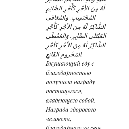
لَهُ مِنَ الأجْرِ كَأَجْرِ الصَّائِمِ
المُحْتَسِبِ. وَالمُعَافَى
الشَّاكِرُ لَهُ مِنَ الأجْرِ كَأَجْرِ
المُبْتَلى الصَّابِرِ. وَالمُعْطَى
الشَّاكِرُ لَهُ مِنَ الأجْرِ كَأجْرِ
المَحْرومِ القَانِعِ.
Вкушающий еду с
благодарностью
получает награду
постящегося,
владеющего собой.
Награда здорового
человека,
благодарного за свое