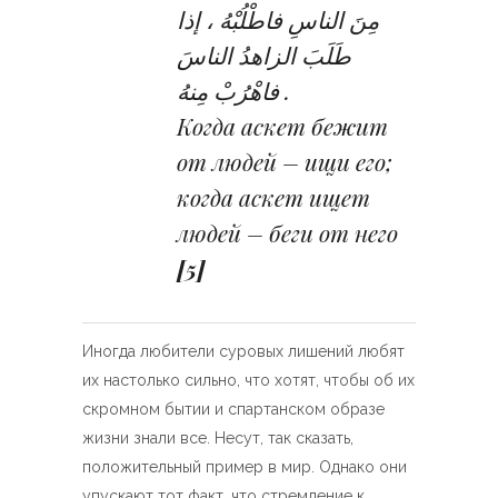
مِنَ الناسِ فاطْلُبْهُ ، إذا
طَلَبَ الزاهدُ الناسَ
فاهْرُبْ مِنهُ .
Когда аскет бежит
от людей – ищи его;
когда аскет ищет
людей – беги от него
[5]
Иногда любители суровых лишений любят
их настолько сильно, что хотят, чтобы об их
скромном бытии и спартанском образе
жизни знали все. Несут, так сказать,
положительный пример в мир. Однако они
упускают тот факт, что стремление к