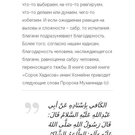
что-то выбираем, на что-то реагируем,
что-то делаем или думаем, чего-то
избегаем. И если ожидаемая реакция на
вызовы и сложности – сабр, то испытания
благами подразумевают благодарность.
Более того, согласно нашим хадисам,
благодарность человека, наслаждающегося
благами, равноценна сабру человека,
переносящего тяжбы. В книге своей книге
«Сорок Хадисов» имам Хомейни приводит
следующие слова Пророка Мухаммада (с):
الكَافي بِإسْنَادِهِ عَنْ أبِي
عَبْدِاللهِ عَلَيْهِ السَّلامُ قَالَ:
قَالَ رَسُولُ اللهِ صَلَّى اللهُ
عَلَيْهِ وَآلِهِ: الطَّاعِمُ الشَّاكِرُ