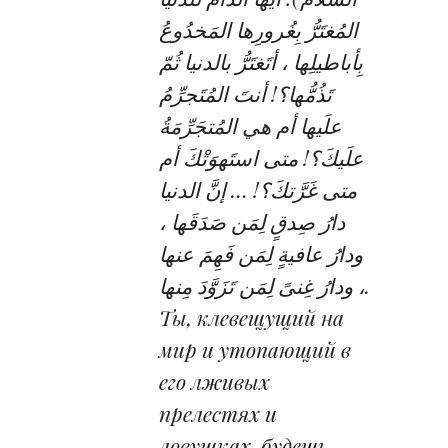
المُغتَرُّ بِغُرورِها المَخدُوعُ
بِأباطيلِها ، أتَغتَرُّ بالدنيا ثُمّ
تَذُمُّها؟! أنتَ المُتَجرِّمُ
علَيها أم هي المُتجَرِّمَةُ
علَيكَ؟! متى استَهوَتْكَ أم
متى غَرَّتكَ؟! … إنَّ الدنيا
دارُ صِدقٍ لِمَن صَدَقَها ،
ودارُ عافيةٍ لِمَن فَهِمَ عنها
، ودارُ غِنىً لِمَن تَزَوَّدَ مِنها.
Ты, клевещущий на
мир и утопающий в
его лживых
прелестях и
ловушках, будешь