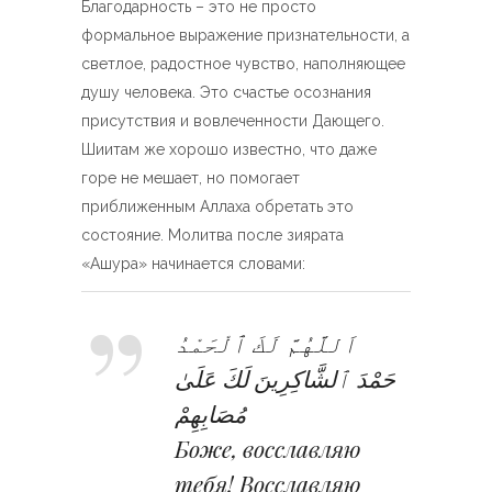
Благодарность – это не просто
формальное выражение признательности, а
светлое, радостное чувство, наполняющее
душу человека. Это счастье осознания
присутствия и вовлеченности Дающего.
Шиитам же хорошо известно, что даже
горе не мешает, но помогает
приближенным Аллаха обретать это
состояние. Молитва после зиярата
«Ашура» начинается словами:
اَللَّهُمَّ لَكَ ٱلْحَمْدُ
حَمْدَ ٱلشَّاكِرِينَ لَكَ عَلَىٰ
مُصَابِهِمْ
Боже, восславляю
тебя! Восславляю