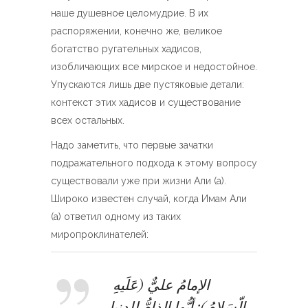
наше душевное целомудрие. В их
распоряжении, конечно же, великое
богатство ругательных хадисов,
изобличающих все мирское и недостойное.
Упускаются лишь две пустяковые детали:
контекст этих хадисов и существование
всех остальных.
Надо заметить, что первые зачатки
подражательного подхода к этому вопросу
существовали уже при жизни Али (а).
Широко известен случай, когда Имам Али
(а) ответил одному из таких
миропроклинателей:
الإمامُ عليٌّ (عَلَيهِ
الّسَلامُ): أيُّها الذامُّ للدنيا