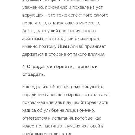
уважению, признанию и похвале из уст
верующих – это тоже аспект того самого
проклятого, отвлекающего мирского.
Аскет, жаждущий признания своего
аскетизма, – это ходячий оксюморон,
именно поэтому Имам Али (а) призывает
держаться в стороне от такого влияния.
Страдать и терпеть, терпеть и
страдать.
Еще одна излюбленная тема живущих в
парадигме нависшего мрака – это та самая
похвальная «печаль в душе» (вторая часть
хадиса об улыбке на лице, конечно,
отметается) и испытания, которые, как
известно, настигают лучших из людей в
наибольшем количестве.