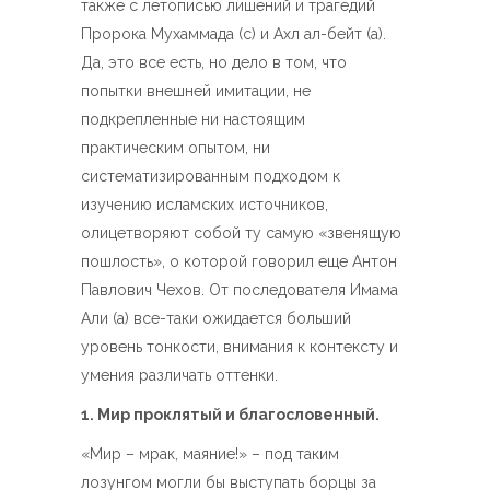
также с летописью лишений и трагедий
Пророка Мухаммада (с) и Ахл ал-бейт (а).
Да, это все есть, но дело в том, что
попытки внешней имитации, не
подкрепленные ни настоящим
практическим опытом, ни
систематизированным подходом к
изучению исламских источников,
олицетворяют собой ту самую «звенящую
пошлость», о которой говорил еще Антон
Павлович Чехов. От последователя Имама
Али (а) все-таки ожидается больший
уровень тонкости, внимания к контексту и
умения различать оттенки.
1. Мир проклятый и благословенный.
«Мир – мрак, маяние!» – под таким
лозунгом могли бы выступать борцы за