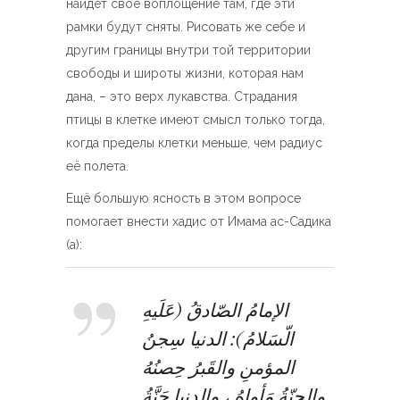
найдёт своё воплощение там, где эти
рамки будут сняты. Рисовать же себе и
другим границы внутри той территории
свободы и широты жизни, которая нам
дана, – это верх лукавства. Страдания
птицы в клетке имеют смысл только тогда,
когда пределы клетки меньше, чем радиус
её полета.
Ещё большую ясность в этом вопросе
помогает внести хадис от Имама ас-Садика
(а):
الإمامُ الصّادقُ (عَلَيهِ
الّسَلامُ): الدنيا سِجنُ
المؤمنِ والقَبرُ حِصنُهُ
والجنّةُ مَأواهُ ، والدنيا جَنَّةُ