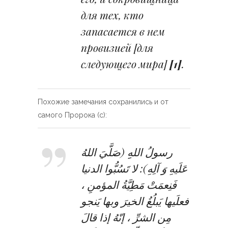
для тех, кто
запасается в нем
провизией [для
следующего мира]
[1]
.
Похожие замечания сохранились и от
самого Пророка (с):
رسولُ اللهِ‏ِ (صَلَّيَ اللهُ
عَلَيهِ وَ آلِهِ): لا تَسُبُّوا الدنيا
فَنِعمَتْ مَطِيَّةُ المؤمنِ ،
فعلَيها يَبلُغُ الخيرَ وبها يَنجو
مِن الشرِّ ، إنّهُ إذا قالَ