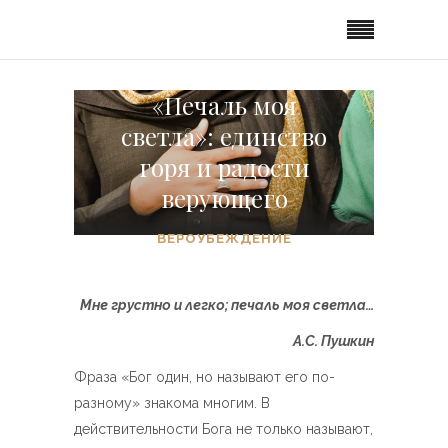
«Печаль моя
светла»: единство
горя и радости
верующего
ВЕРОУБЕЖДЕНИЕ
Мне грустно и легко; печаль моя светла…
А.С. Пушкин
Фраза «Бог один, но называют его по-
разному» знакома многим. В
действительности Бога не только называют,