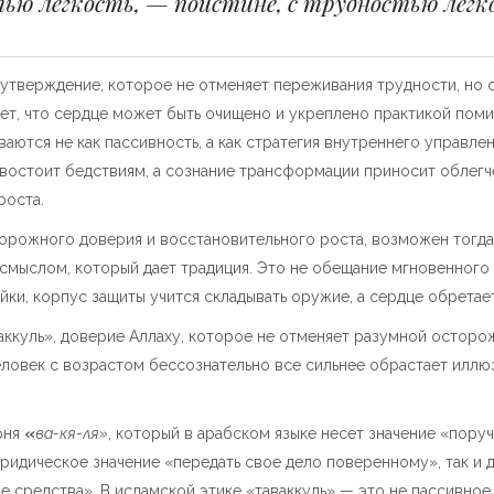
тью легкость, — поистине, с трудностью легк
 утверждение, которое не отменяет переживания трудности, но 
ает, что сердце может быть очищено и укреплено практикой пом
ются не как пассивность, а как стратегия внутреннего управлен
тивостоит бедствиям, а сознание трансформации приносит облег
роста.
торожного доверия и восстановительного роста, возможен тогда,
смыслом, который дает традиция. Это не обещание мгновенного и
ки, корпус защиты учится складывать оружие, а сердце обретает
ккуль», доверие Аллаху, которое не отменяет разумной осторож
еловек с возрастом бессознательно все сильнее обрастает илл
от корня
«
ва-кя-ля»
, который в арабском языке несет значение «поруч
ридическое значение «передать свое дело поверенному», так и 
 средства». В исламской этике «таваккуль» — это не пассивное