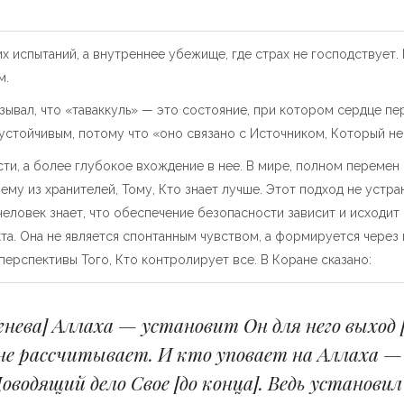
х испытаний, а внутреннее убежище, где страх не господствует.
м.
зывал, что «таваккуль» — это состояние, при котором сердце пе
 устойчивым, потому что «оно связано с Источником, Который не
сти, а более глубокое вхождение в нее. В мире, полном перемен
шему из хранителей, Тому, Кто знает лучше. Этот подход не устра
человек знает, что обеспечение безопасности зависит и исходит 
кта. Она не является спонтанным чувством, а формируется чере
ерспективы Того, Кто контролирует все. В Коране сказано:
нева] Аллаха — установит Он для него выход 
 не рассчитывает. И кто уповает на Аллаха —
оводящий дело Свое [до конца]. Ведь установил