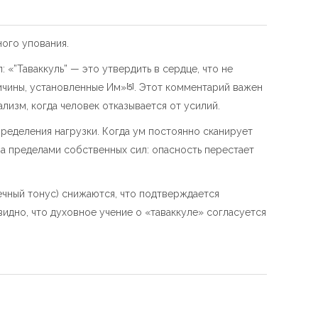
ого упования.
л: «”Таваккуль” — это утвердить в сердце, что не
ричины, установленные Им»
. Этот комментарий важен
[5]
ализм, когда человек отказывается от усилий.
ределения нагрузки. Когда ум постоянно сканирует
за пределами собственных сил: опасность перестает
ечный тонус) снижаются, что подтверждается
 видно, что духовное учение о «таваккуле» согласуется