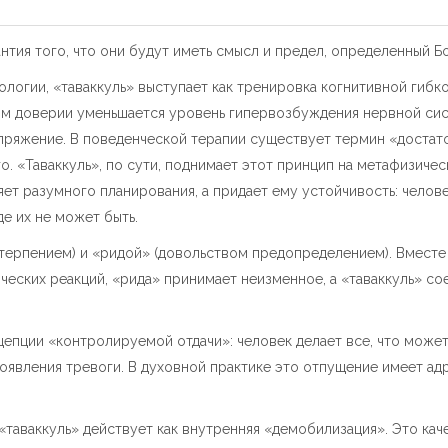
антия того, что они будут иметь смысл и предел, определенный Б
ологии, «таваккуль» выступает как тренировка когнитивной гиб
этом доверии уменьшается уровень гипервозбуждения нервной сис
пряжение. В поведенческой терапии существует термин «достато
 «Таваккуль», по сути, поднимает этот принцип на метафизичес
яет разумного планирования, а придает ему устойчивость: челов
де их не может быть.
 (терпением) и «ридой» (довольством предопределением). Вмест
еских реакций, «рида» принимает неизменное, а «таваккуль» со
епции «контролируемой отдачи»: человек делает все, что может,
оявления тревоги. В духовной практике это отпущение имеет ад
 «таваккуль» действует как внутренняя «демобилизация». Это ка