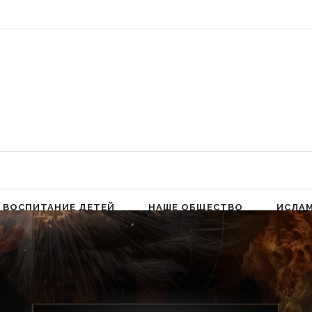
 Аллах людей к молитве для избавления от гордыни» (Фатима аз-Захра,
ВОСПИТАНИЕ ДЕТЕЙ
НАШЕ ОБЩЕСТВО
ИСЛА