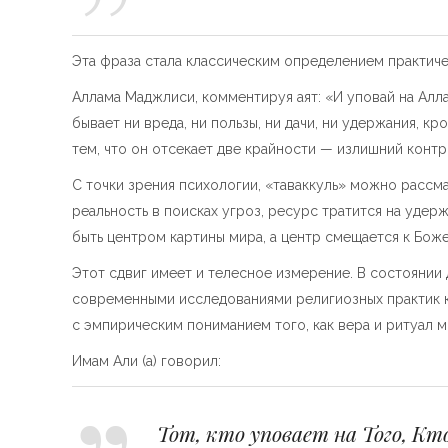
Эта фраза стала классическим определением практич
Аллама Маджлиси, комментируя аят: «И уповай на Алла
бывает ни вреда, ни пользы, ни дачи, ни удержания, к
тем, что он отсекает две крайности — излишний контрол
С точки зрения психологии, «таваккуль» можно рассм
реальность в поисках угроз, ресурс тратится на удер
быть центром картины мира, а центр смещается к Бож
Этот сдвиг имеет и телесное измерение. В состоянии
современными исследованиями религиозных практик к
с эмпирическим пониманием того, как вера и ритуал 
Имам Али (а) говорил:
Тот, кто уповает на Того, Кт