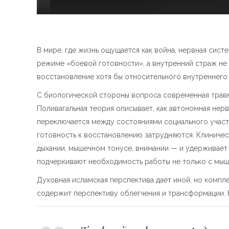
В мире, где жизнь ощущается как война, нервная сис
режиме «боевой готовности», а внутренний страж не 
восстановление хотя бы относительного внутреннего 
С биологической стороны вопроса современная травма
Поливагальная теория описывает, как автономная нер
переключается между состояниями социального участи
готовность к восстановлению затрудняются. Клиничес
дыхании, мышечном тонусе, внимании — и удерживает
подчеркивают необходимость работы не только с мышл
Духовная исламская перспектива дает иной, но компл
содержит перспективу облегчения и трансформации. 