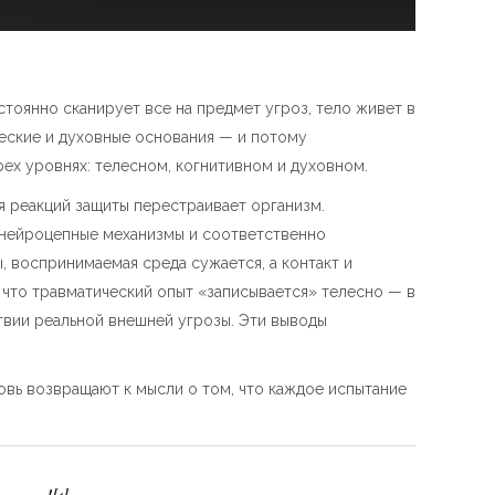
тоянно сканирует все на предмет угроз, тело живет в
ческие и духовные основания — и потому
ех уровнях: телесном, когнитивном и духовном.
я реакций защиты перестраивает организм.
з нейроцепные механизмы и соответственно
 воспринимаемая среда сужается, а контакт и
 что травматический опыт «записывается» телесно — в
твии реальной внешней угрозы. Эти выводы
овь возвращают к мысли о том, что каждое испытание