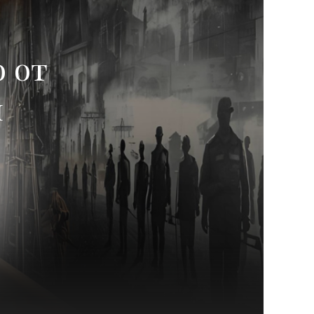
о от
и