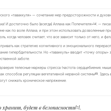
еского «таваккуля» — сочетание мер предосторожности и духовн
ха! И достаточно было [всегда] Аллаха как Попечителя»
, — писа
[4]
роме как по воле Аллаха, и при этом использовать дозволенные п
ь, когда человек считает, что все зависит только от него, и фат
атривать как стратегию когнитивного и эмоционального перерасп
жание гипербдительности. Но «таваккуль» вводит «точку опоры» 
ественной заботе.
 доверия телесные маркеры стресса (частота сердцебиения, мыш
ак способов регуляции вегетативной нервной системы
. Здесь
[6]
могут снижать хроническое напряжение.
о хранит, будет в безопасности
.
[7]