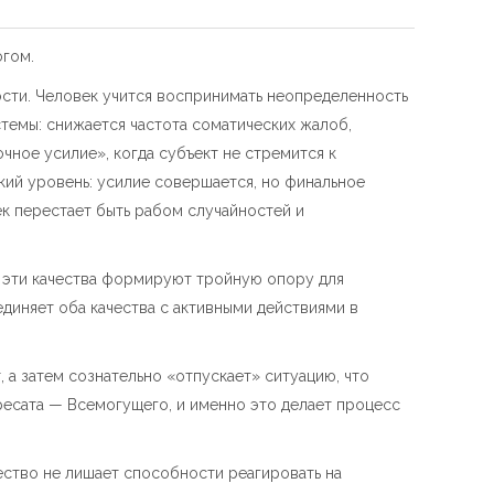
огом.
кости. Человек учится воспринимать неопределенность
темы: снижается частота соматических жалоб,
чное усилие», когда субъект не стремится к
кий уровень: усилие совершается, но финальное
ек перестает быть рабом случайностей и
е эти качества формируют тройную опору для
единяет оба качества с активными действиями в
 а затем сознательно «отпускает» ситуацию, что
ресата — Всемогущего, и именно это делает процесс
чество не лишает способности реагировать на