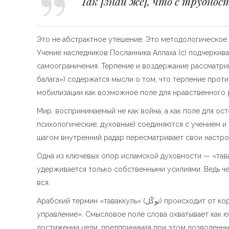
Так [знай же], что с труднос
Это не абстрактное утешение. Это методологическое
Учение наследников Посланника Аллаха (с) подчеркив
самоограничения. Терпение и воздержание рассматрива
балага») содержатся мысли о том, что терпение про
мобилизации как возможное поле для нравственного 
Мир, воспринимаемый не как война, а как поле для ос
психологические, духовные) соединяются с учением и 
шагом внутренний радар пересматривает свои настрой
Одна из ключевых опор исламской духовности — «тава
удерживается только собственными усилиями. Ведь ч
вся.
Арабский термин «таваккуль» (توكّل) происходит 
управление». Смысловое поле слова охватывает как ю
достижении цели, предпринимая при этом дозволенные