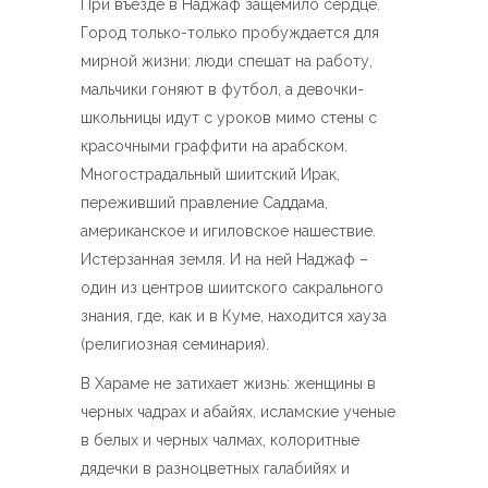
При въезде в Наджаф защемило сердце.
Город только-только пробуждается для
мирной жизни: люди спешат на работу,
мальчики гоняют в футбол, а девочки-
школьницы идут с уроков мимо стены с
красочными граффити на арабском.
Многострадальный шиитский Ирак,
переживший правление Саддама,
американское и игиловское нашествие.
Истерзанная земля. И на ней Наджаф –
один из центров шиитского сакрального
знания, где, как и в Куме, находится хауза
(религиозная семинария).
В Хараме не затихает жизнь: женщины в
черных чадрах и абайях, исламские ученые
в белых и черных чалмах, колоритные
дядечки в разноцветных галабийях и