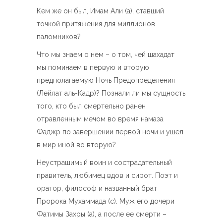
Кем же он был, Имам Али (а), ставший
точкой притяжения для миллионов
паломников?
Что мы знаем о нем – о том, чей шахадат
мы поминаем в первую и вторую
предполагаемую Ночь Предопределения
(Лейлат аль-Кадр)? Познали ли мы сущность
того, кто был смертельно ранен
отравленным мечом во время намаза
Фаджр по завершении первой ночи и ушел
в мир иной во вторую?
Неустрашимый воин и сострадательный
правитель, любимец вдов и сирот. Поэт и
оратор, философ и названный брат
Пророка Мухаммада (с). Муж его дочери
Фатимы Захры (а), а после ее смерти –