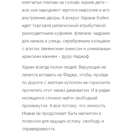
клетчатых платках на голове, юркие дети –
все они наводняют чертоги мавзолея и его
внутренние дворы. А вокруг Харама бойко
идет торговля религиозной атрибутикой:
разноцветными куфиями, флагами, чадрами
для намаза и улицы, серебряными кольцами
с агатом, йеменским ониксом и уникальным
иракским камнем – дурр Наджаф.
Харам всегда полон людей. Верующие не
ленятся вставать на Фаджр, чтобы, пройдя
по дороге с желтым куполом на горизонте,
прочитать этот намаз джамаатом. И в рядах
молящихся сложно найти свободный
промежуток. А все потому, что личность
Имама (а) продолжает быть магнитом и
полюсом для ищущих истину, свободу и
справедливость.