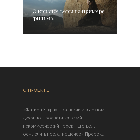
О кризисе веры на примере
фильма...
О ПРОЕКТЕ
«Фатима Захра» – женский исламский
духовно-просветительский
некоммерческий проект. Его цель –
осмыслить послание дочери Пророка