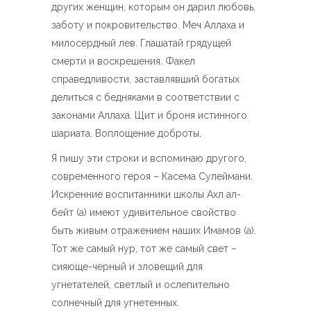
других женщин, которым он дарил любовь,
заботу и покровительство. Меч Аллаха и
милосердный лев. Глашатай грядущей
смерти и воскрешения. Факел
справедливости, заставлявший богатых
делиться с бедняками в соответствии с
законами Аллаха. Щит и броня истинного
шариата. Воплощение доброты.
Я пишу эти строки и вспоминаю другого,
современного героя – Касема Сулеймани.
Искренние воспитанники школы Ахл ал-
бейт (а) имеют удивительное свойство
быть живым отражением наших Имамов (а).
Тот же самый нур, тот же самый свет –
сияюще-черный и зловещий для
угнетателей, светлый и ослепительно
солнечный для угнетенных.