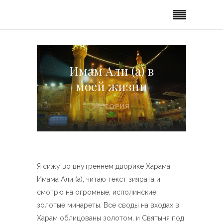
Имам Али (а) в
моей жизни
ИСТОРИЯ
Я сижу во внутреннем дворике Харама
Имама Али (а), читаю текст зиярата и
смотрю на огромные, исполинские
золотые минареты. Все своды на входах в
Харам облицованы золотом, и Святыня под