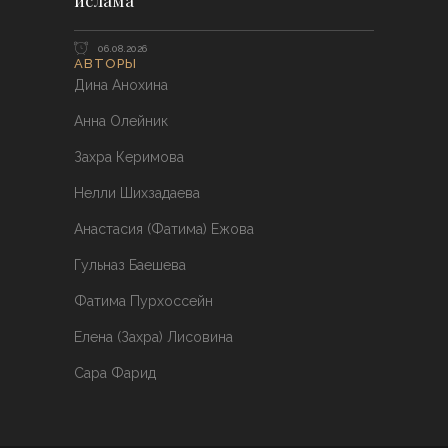
ислама
06.08.2026
АВТОРЫ
Дина Анохина
Анна Олейник
Захра Керимова
Нелли Шихзадаева
Анастасия (Фатима) Ежова
Гульназ Баешева
Фатима Пурхоссейн
Елена (Захра) Лисовина
Сара Фарид