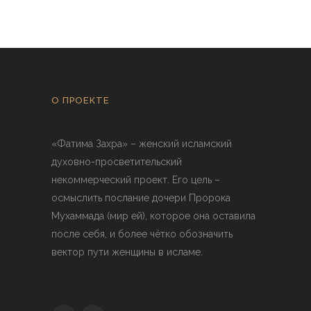
О ПРОЕКТЕ
«Фатима Захра» – женский исламский
духовно-просветительский
некоммерческий проект. Его цель –
осмыслить послание дочери Пророка
Мухаммада (мир ей), которое она оставила
после себя, и более чётко обозначить
вектор пути женщины в исламе.