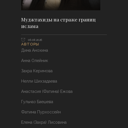
Муджтахиды на страже границ
ислама
06.08.2026
АВТОРЫ
Дина Анохина
Анна Олейник
Захра Керимова
Нелли Шихзадаева
Анастасия (Фатима) Ежова
Гульназ Баешева
Фатима Пурхоссейн
Елена (Захра) Лисовина