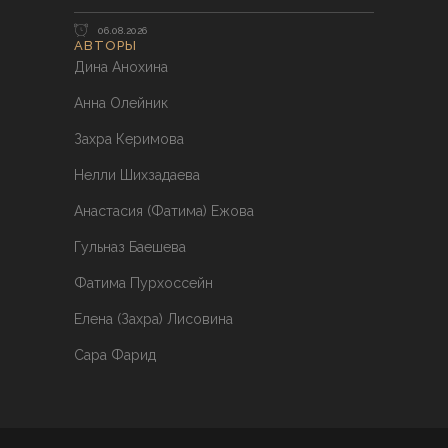
06.08.2026
АВТОРЫ
Дина Анохина
Анна Олейник
Захра Керимова
Нелли Шихзадаева
Анастасия (Фатима) Ежова
Гульназ Баешева
Фатима Пурхоссейн
Елена (Захра) Лисовина
Сара Фарид