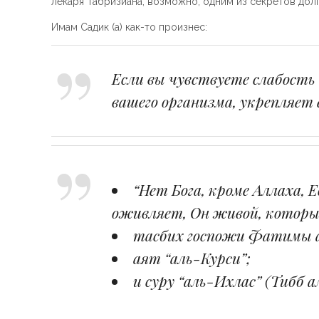
лекаря Табризиана, возможно, одним из секретов долг
Имам Садик (а) как-то произнес:
Если вы чувствуете слабость 
вашего организма, укрепляет 
“Нет Бога, кроме Аллаха,
оживляет, Он живой, которы
тасбих госпожи Фатимы а
аят “аль-Курси”;
и суру “аль-Ихлас” (Тибб а