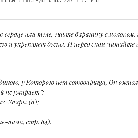
олетия пророка Нуха (а) была именно эта пища.
в сердце или теле, ешьте баранину с молоком,
его и укрепляет десны. И перед сном читайте 
 Единого, у Которого нет сотоварища, Он ожи
й не умирает”;
з-Захры (а);
ль-аима, стр. 64).