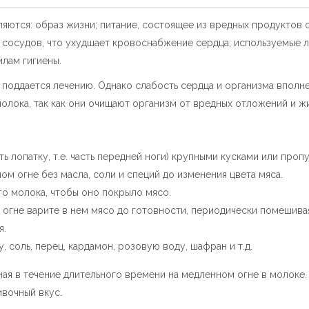
яются: образ жизни; питание, состоящее из вредных продуктов с
х сосудов, что ухудшает кровоснабжение сердца; используемые 
илам гигиены.
оддается лечению. Однако слабость сердца и организма вполне
олока, так как они очищают организм от вредных отложений и ж
ь лопатку, т.е. часть передней ноги) крупными кусками или проп
м огне без масла, соли и специй до изменения цвета мяса.
го молока, чтобы оно покрыло мясо.
 огне варите в нем мясо до готовности, периодически помешива
я.
 соль, перец, кардамон, розовую воду, шафран и т.д.
нная в течение длительного времени на медленном огне в молоке
вочный вкус.