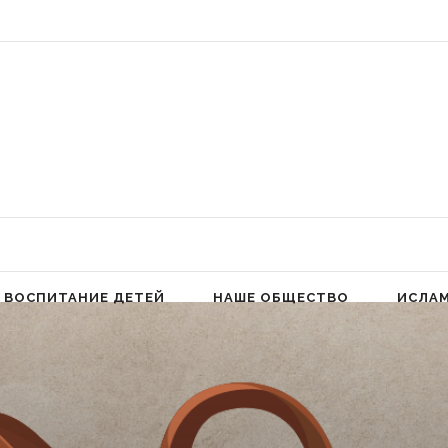
 Аллах людей к молитве для избавления от гордыни» (Фатима аз-Захра,
ВОСПИТАНИЕ ДЕТЕЙ
НАШЕ ОБЩЕСТВО
ИСЛА