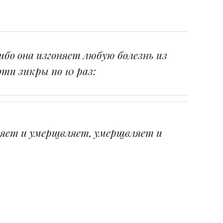
 ибо она изгоняет любую болезнь из
эти зикры по 10 раз:
вляет и умерщвляет, умерщвляет и