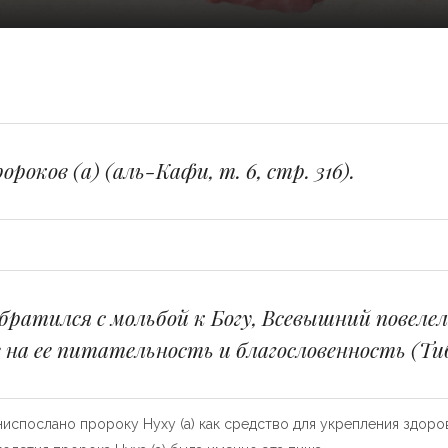
роков (а) (аль-Кафи, т. 6, стр. 316).
 обратился с мольбой к Богу, Всевышний повеле
в на ее питательность и благословенность (Тиб
ниспослано пророку Нуху (а) как средство для укрепления здор