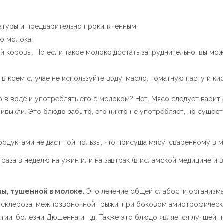
атуры и предварительно прокипяченным;
ю молока;
й коровы. Но если такое молоко достать затруднительно, вы мож
в коем случае не используйте воду, масло, томатную пасту и кис
 в воде и употреблять его с молоком? Нет. Мясо следует варить 
ривыкли. Это блюдо забыто, его никто не употребляет, но сущес
дуктами не даст той пользы, что присуща мясу, сваренному в мо
 раза в неделю на ужин или на завтрак (в исламской медицине и
ы, тушенной в молоке.
Это лечение общей слабости организма 
 склероза, межпозвоночной грыжи; при боковом амиотрофическо
тии, болезни Дюшенна и т.д. Также это блюдо является лучшей 