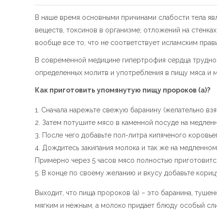
В наше время основными причинами слабости тела явл
веществ, токсинов в организме; отложений на стенка
вообще все то, что не соответствует исламским прав
В современной медицине гипертрофия сердца трудно п
определенных молитв и употребления в пищу мяса и м
Как приготовить упомянутую пищу пророков (а)?
Сначала нарежьте свежую баранину (желательно взят
Затем потушите мясо в каменной посуде на медленно
После чего добавьте пол-литра кипяченого коровье
Дождитесь закипания молока и так же на медленном
Примерно через 5 часов мясо полностью приготовитс
В конце по своему желанию и вкусу добавьте корицу,
Выходит, что пища пророков (а) – это баранина, туше
мягким и нежным, а молоко придает блюду особый сли