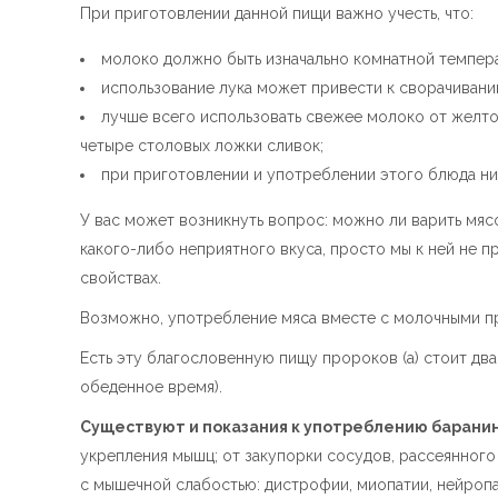
При приготовлении данной пищи важно учесть, что:
молоко должно быть изначально комнатной темпер
использование лука может привести к сворачивани
лучше всего использовать свежее молоко от желто
четыре столовых ложки сливок;
при приготовлении и употреблении этого блюда ни 
У вас может возникнуть вопрос: можно ли варить мясо
какого-либо неприятного вкуса, просто мы к ней не п
свойствах.
Возможно, употребление мяса вместе с молочными про
Есть эту благословенную пищу пророков (а) стоит два
обеденное время).
Существуют и показания к употреблению баранин
укрепления мышц; от закупорки сосудов, рассеянного
с мышечной слабостью: дистрофии, миопатии, нейропа