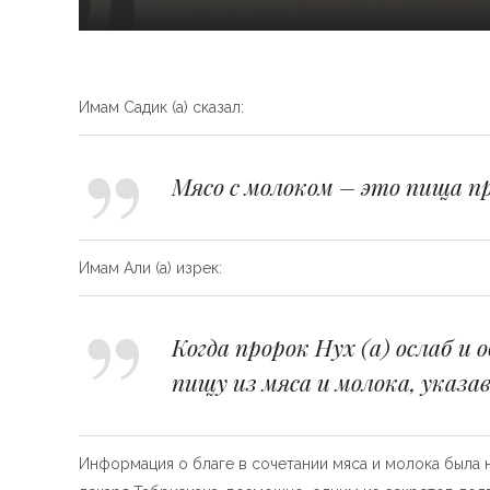
Имам Садик (а) сказал:
Мясо с молоком – это пища про
Имам Али (а) изрек:
Когда пророк Нух (а) ослаб и
пищу из мяса и молока, указа
Информация о благе в сочетании мяса и молока была 