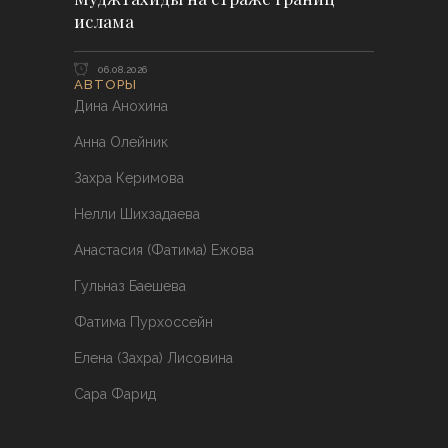
ислама
06.08.2026
АВТОРЫ
Дина Анохина
Анна Олейник
Захра Керимова
Нелли Шихзадаева
Анастасия (Фатима) Ежова
Гульназ Баешева
Фатима Пурхоссейн
Елена (Захра) Лисовина
Сара Фарид