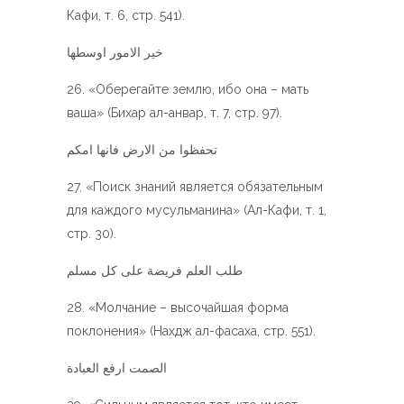
Кафи, т. 6, стр. 541).
خير الامور اوسطها
«Оберегайте землю, ибо она – мать
ваша» (Бихар ал-анвар, т. 7, стр. 97).
تحفظوا من الارض فانها امكم
«Поиск знаний является обязательным
для каждого мусульманина» (Ал-Кафи, т. 1,
стр. 30).
طلب العلم فريضة على كل مسلم
«Молчание – высочайшая форма
поклонения» (Нахдж ал-фасаха, стр. 551).
الصمت ارفع العبادة