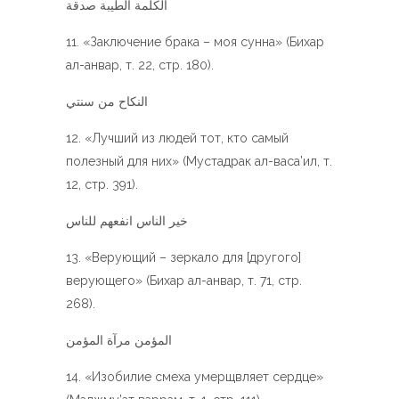
الكلمة الطيبة صدقة
«Заключение брака – моя сунна» (Бихар
ал-анвар, т. 22, стр. 180).
النكاح من سنتي
«Лучший из людей тот, кто самый
полезный для них» (Мустадрак ал-васа’ил, т.
12, стр. 391).
خير الناس انفعهم للناس
«Верующий – зеркало для [другого]
верующего» (Бихар ал-анвар, т. 71, стр.
268).
المؤمن مرآة المؤمن
«Изобилие смеха умерщвляет сердце»