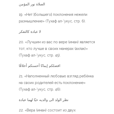
الصلاة نور المؤمن
«Нет [большего] поклонения нежели
размышление» (Тухаф ал-’укус, стр. 6).
لا عبادة كالتفكر
«Лучшим из вас по вере (иман) является
тот, кто лучше в своих манерах (ахлак)»
(Тухаф ал-’укус, стр. 45).
افضلكم إيمانًا أحسنكم أخلاقًا
«Наполненный любовью взгляд ребёнка
на своих родителей есть поклонение»
(Тухаф ал-’укус, стр. 46).
نظر الولد الى والديه حبًا لهما عبادة
«Вера (иман) состоит из двух