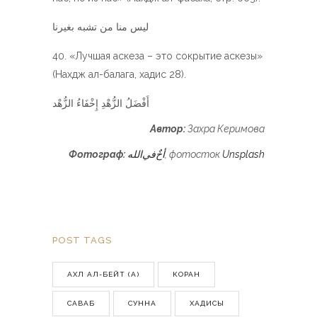
ليس منا من تشبه بغيرنا
«Лучшая аскеза – это сокрытие аскезы»
(Нахдж ал-балага, хадис 28).
أَفْضَلُ الزُّهْدِ إِخْفَاءُ الزُّهْد
Автор:
Захра Керимова
Фотограф:
أخٌ‌في‌الله
, фотосток
Unsplash
POST TAGS
АХЛ АЛ-БЕЙТ (А)
КОРАН
САВАБ
СУННА
ХАДИСЫ