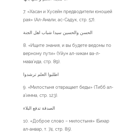
«Хасан и Хусейн предводители юношей
рая» (Ал-Амали, ас-Садук, стр. 57).
الحسن والحسين سيدا شباب اهل الجنة
«Ищите знания, и вы будете ведомы по
верному пути» (Уйун ал-хикам ва-л-
мава’ида, стр. 89).
اطلبوا العلم ترشدوا
«Милостыня отвращает беды» (Тибб ал-
а’имма, стр. 123).
الصدقة تدفع البلاء
«Доброе слово – милостыня» (Бихар
ал-анвар, т. 74, стр. 85).