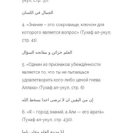
укул, стр. 37).
الجمال في اللسان
«Знание – это сокровище, ключом для
которого является вопрос» (Тухаф ал-укул,
стр. 41).
العلم خزائن و مفاتحه السؤال
«Одним из признаков убеждённости
является то, что ты не пытаешься
удовлетворить кого-либо ценой гнева
Аллаха» (Тухаф ал-укул, стр. 6)
إن من اليقين ان لا ترضى احدا بسخط الله
«Я – город знаний, а Али — его врата»
(Тухаф ал-укул, стр. 430).
انا مدينة العلم وعلي بابها