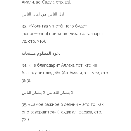
Амали, ас-Садук, стр. 21).
اذل الناس من اهان الناس
«Молитва угнетённого будет
[непременно] принята» (Бихар ал-анвар, т.
72, стр. 310).
دعوة المظلوم مستجابة
«Не благодарит Аллаха тот, кто не
благодарит людей» (Ал-Амали, ат-Туси, стр.
383).
لا يشكر الله من لا يشكر الناس
«Самое важное в деянии – это то, как
оно завершится» (Нахдж ал-фасаха, стр.
721).