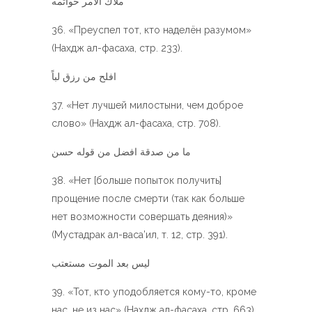
ملاك الامر خواتمه
«Преуспел тот, кто наделён разумом»
(Нахдж ал-фасаха, стр. 233).
افلح من رزق لباً
«Нет лучшей милостыни, чем доброе
слово» (Нахдж ал-фасаха, стр. 708).
ما من صدقة افضل من قوله حسن
«Нет [больше попыток получить]
прощение после смерти (так как больше
нет возможности совершать деяния)»
(Мустадрак ал-васа’ил, т. 12, стр. 391).
ليس بعد الموت مستعتب
«Тот, кто уподобляется кому-то, кроме
нас, не из нас» (Нахдж ал-фасаха, стр. 663).