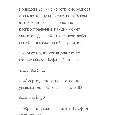
Приведённые ниже короткие 40 хадисов
очень легко выучить даже на арабском
языке. Многие из них довольно
распространенные. Каждый может
увеличить для себя этот список, добавив в
него больше изречений пречистых (а).
«Воистину, действия [зависят] от
намерений» (Ал-Кафи, т. 8, стр. 242).
انما الاعمال بالنيات
«Смерти достаточно в качестве
увещевателя» (Ал-Кафи, т. 3, стр. 682).
كَفى ِبِلْمَوْتِ وَاعِظًا
«Красота [лежит] на языке» (Тухаф ал-