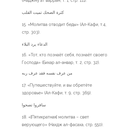
(Маджму’ат варрам, т. 1, стр. 111).
كثرة الضحك تميت القلب
«Молитва отводит беды» (Ал-Кафи, т.4,
стр. 303).
الدعاء يرد البلاء
16. «Тот, кто познаёт себя, познаёт своего
Господа» (Бихар ал-анвар, т. 2, стр. 32).
من عرف نفسه فقد عرف ربه
«Путешествуйте, и вы обретёте
здоровье» (Ал-Кафи, т. 9, стр. 369).
سافروا تصحوا
«[Пятикратная] молитва – свет
верующего» (Нахдж ал-фасаха, стр. 550).