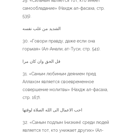
«Сильным является тот, кто имеет
самообладание» (Нахдж ал-фасаха, стр.
535).
الشديد من غلب نفسه
«Говори правду, даже если она
горькая» (Ал-Амали, ат-Туси, стр. 541).
قل الحق وان كان مرا
«Самым любимым деянием пред
Аллахом является своевременное
совершение молитвы» (Нахдж ал-фасаха,
стр. 167).
احب الاعمال الى الله الصلاة لوقتها
«Самым подлым (низким) среди людей
является тот, кто унижает других» (Ал-