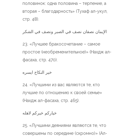
половинок: одна половина – терпение, а
вторая – благодарность» (Тухаф ал-укул,
стр. 48).
الإيمان نصفان نصف في الصبر ونصف في الشكر
«Лучшее бракосочетание – самое
простое (необременительное)» (Нахдж ал-
фасаха, стр. 470).
خير النكاح ايسره
«Лучшими из вас являются те, кто
лучшие по отношению к своей семье»
(Нахдж ал-фасаха, стр. 465).
خياركم خيركم لاهله
«Лучшими деяниями являются те, что
совершены по середине (скромно)» (Ал-