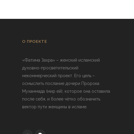
О ПРОЕКТЕ
«Фатима Захра» – женский исламский
духовно-просветительский
некоммерческий проект. Его цель –
осмыслить послание дочери Пророка
Мухаммада (мир ей), которое она оставила
после себя, и более чётко обозначить
вектор пути женщины в исламе.