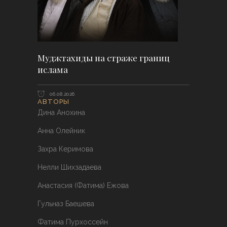
Муджтахиды на страже границ
ислама
06.08.2026
АВТОРЫ
Дина Анохина
Анна Олейник
Захра Керимова
Нелли Шихзадаева
Анастасия (Фатима) Ежова
Гульназ Баешева
Фатима Пурхоссейн