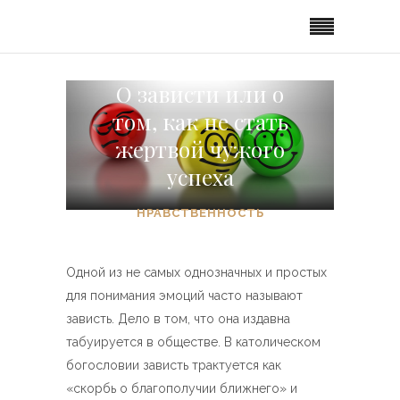
О зависти или о
том, как не стать
жертвой чужого
успеха
НРАВСТВЕННОСТЬ
Одной из не самых однозначных и простых
для понимания эмоций часто называют
зависть. Дело в том, что она издавна
табуируется в обществе. В католическом
богословии зависть трактуется как
«скорбь о благополучии ближнего» и