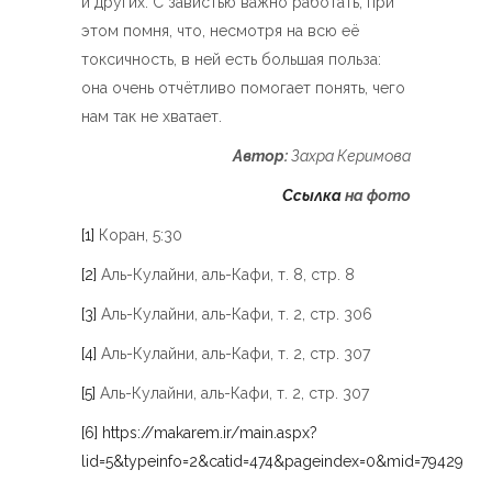
и других. С завистью важно работать, при
этом помня, что, несмотря на всю её
токсичность, в ней есть большая польза:
она очень отчётливо помогает понять, чего
нам так не хватает.
Автор:
Захра Керимова
Ссылка
на фото
[1]
Коран, 5:30
[2]
Аль-Кулайни, аль-Кафи, т. 8, стр. 8
[3]
Аль-Кулайни, аль-Кафи, т. 2, стр. 306
[4]
Аль-Кулайни, аль-Кафи, т. 2, стр. 307
[5]
Аль-Кулайни, аль-Кафи, т. 2, стр. 307
[6]
https://makarem.ir/main.aspx?
lid=5&typeinfo=2&catid=474&pageindex=0&mid=79429