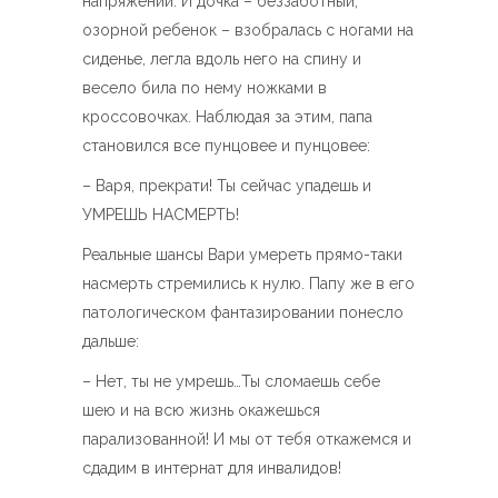
напряжении. И дочка – беззаботный,
озорной ребенок – взобралась с ногами на
сиденье, легла вдоль него на спину и
весело била по нему ножками в
кроссовочках. Наблюдая за этим, папа
становился все пунцовее и пунцовее:
– Варя, прекрати! Ты сейчас упадешь и
УМРЕШЬ НАСМЕРТЬ!
Реальные шансы Вари умереть прямо-таки
насмерть стремились к нулю. Папу же в его
патологическом фантазировании понесло
дальше:
– Нет, ты не умрешь…Ты сломаешь себе
шею и на всю жизнь окажешься
парализованной! И мы от тебя откажемся и
сдадим в интернат для инвалидов!