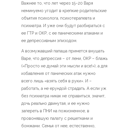
Важнее то, что лет через 15–20 Варя
неминуемо угодит в крепкие родительские
объятия психолога, психотерапевта и
психиатра. И уже они будут разбираться с
ее ГТР и ОКР, с ее паническими атаками и
ее депрессивным эпизодом.
А возмужавший папаша примется внушать
Варе, что депрессия – от лени, ОКР – блажь
(«Просто не думай эти мысли и все!»), а для
избавления от панических атак нужно
всего лишь «взять себя в руки». И –
работать, а не ерундой страдать. А если уж
без психиатра никак не справиться, значит,
дочь реально двинутая, и ее нужно
запереть в ПНИ на пожизненное, в
провонявшую палату с решетками и
бомжами. Семья от нее, естественно,