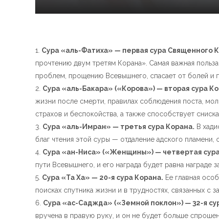
Сура «аль-Фатиха» — первая сура Священного Ко
прочтению двум третям Корана». Самая важная польза
проблем, прощению Всевышнего, спасает от болей и п
Сура «аль-Бакара» («Корова») — вторая сура Ко
жизни после смерти, правилах соблюдения поста, мол
страхов и беспокойства, а также способствует сниска
Сура «аль-Имран» — третья сура Корана.
В хади
благ чтения этой суры — отдаление адского пламени, 
Сура «ан-Ниса» («Женщины») — четвертая сура
пути Всевышнего, и его награда будет равна награде
Сура «Та Ха» — 20-я сура Корана.
Ее главная особ
поисках спутника жизни и в трудностях, связанных с з
Сура «ас-Саджда» («Земной поклон») — 32-я су
вручена в правую руку, и он не будет больше спрошен