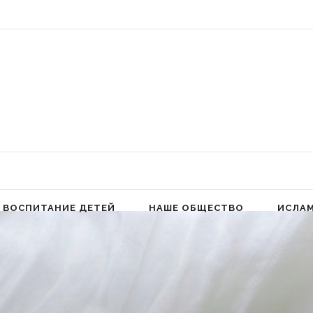
 Аллах людей к молитве для избавления от гордыни» (Фатима аз-Захра,
ВОСПИТАНИЕ ДЕТЕЙ
НАШЕ ОБЩЕСТВО
ИСЛА