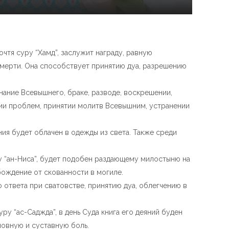
очтя суру “Хамд”, заслужит награду, равную
 смерти. Она способствует принятию дуа, разрешению
знание Всевышнего, браке, разводе, воскрешении,
нии проблем, принятии молитв Всевышним, устранении
ния будет облачен в одежды из света. Также среди
ру “ан-Ниса”, будет подобен раздающему милостыню на
бождение от скованности в могиле.
 ответа при сватовстве, принятию дуа, облегчению в
ру “ас-Саджда”, в день Суда книга его деяний буден
ловную и суставную боль.