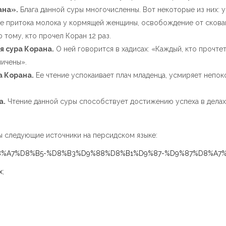
ана».
Блага данной суры многочисленны. Вот некоторые из них: у
ие притока молока у кормящей женщины, освобождение от скован
 тому, кто прочел Коран 12 раз.
я сура Корана.
О ней говорится в хадисах: «Каждый, кто прочтет
личены».
а Корана.
Ее чтение успокаивает плач младенца, усмиряет непок
а.
Чтение данной суры способствует достижению успеха в делах
ы следующие источники на персидском языке:
D9%88%D8%A7%D8%B5-%D8%B3%D9%88%D8%B1%D9%87-%D9%87%D8
x
;