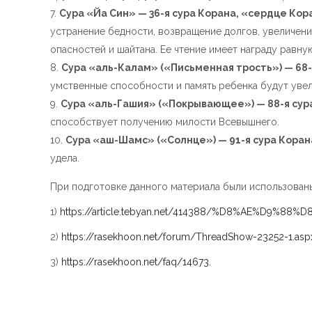
Сура «Йа Син» — 36-я сура Корана, «сердце Кор
устранение бедности, возвращение долгов, увеличен
опасностей и шайтана. Ее чтение имеет награду равную
Сура «аль-Калам» («Письменная трость») — 68-
умственные способности и память ребенка будут уве
Сура «аль-Гашия» («Покрывающее») — 88-я сур
способствует получению милости Всевышнего.
Сура «аш-Шамс» («Солнце») — 91-я сура Коран
удела.
При подготовке данного материала были использован
1)
https://article.tebyan.net/414388/%D8%AE%
2)
https://rasekhoon.net/forum/ThreadShow-23252-1.asp
3)
https://rasekhoon.net/faq/14673
.