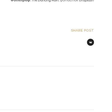
Фотограф:
The Dancing Rain
, фотосток
Unsplash
SHARE POST