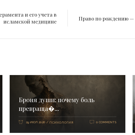
рамента и его учета в
Право по рождению — 
исламской медицине
Броня души: почему боль
превраща�...
29 ИЮЛ 2026
0 COMMENTS
ПСИХОЛОГИЯ