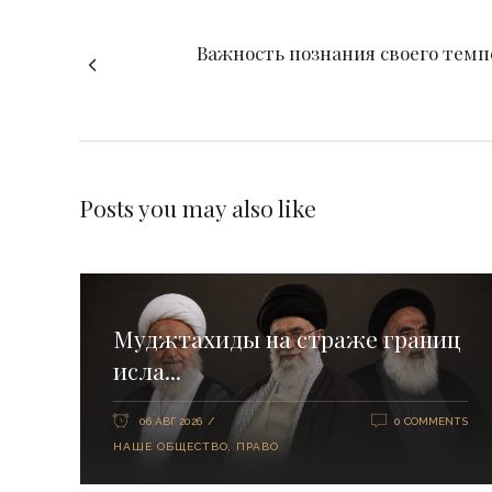
Важность познания своего темпе
Posts you may also like
Муджтахиды на страже границ
исла...
06 АВГ 2026
0 COMMENTS
НАШЕ ОБЩЕСТВО
,
ПРАВО