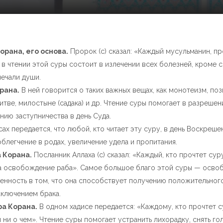
рана, его основа.
Пророк (с) сказал: «Каждый мусульманин, пр
 в чтении этой суры состоит в излечении всех болезней, кроме
ечали души.
рана.
В ней говорится о таких важных вещах, как монотеизм, по
итве, милостыне (садака) и др. Чтение суры помогает в разреше
нию заступничества в день Суда.
сах передается, что любой, кто читает эту суру, в день Воскреше
облегчение в родах, увеличение удела и пропитания.
 Корана.
Посланник Аллаха (с) сказал: «Каждый, кто прочтет су
 за освобождение раба». Самое большое благо этой суры — осво
енность в том, что она способствует получению положительного
аключением брака.
ра Корана.
В одном хадисе передается: «Каждому, кто прочтет су
 ни о чем». Чтение суры помогает устранить лихорадку, снять го