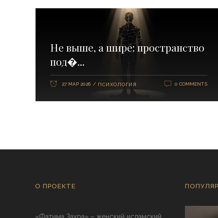
Не выше, а шире: пространство
под�...
27 МАР 2026
0 COMMENTS
ПСИХОЛОГИЯ
О ПРОЕКТЕ
ПОПУЛЯР
«Фатима Захра» – женский исламский