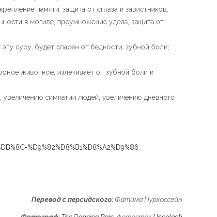
крепление памяти, защита от сглаза и завистников,
ности в могиле, преумножение удела, защита от
 эту суру, будет спасен от бедности, зубной боли;
орное животное, излечивает от зубной боли и
, увеличению симпатии людей, увеличению дневного
%A7%DB%8C-%D9%82%D8%B1%D8%A2%D9%86
;
Перевод с персидского:
Фатима Пурхоссейн