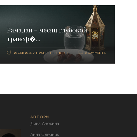
Рамадан – месяц глубокой
трансф�...
27 ФЕВ 2026
0 COMMENTS
НРАВСТВЕННОСТЬ
АВТОРЫ
Дина Анохина
Анна Олейник