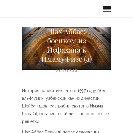
Шах Аббас:
босиком из
Исфахана к
Имаму Ризе (а)
ИСТОРИЯ
История повествует, что в 1597 году Абд
аль-Мумин, узбекский хан из династии
Шейбанидов, разграбил святыню Имама
Ризы (а), оставив в ней лишь позолоченные
решетки.
Шах Аббас Великий после отвоевания