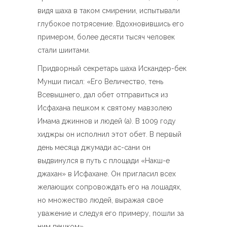
видя шаха в таком смирении, испытывали
глубокое потрясение. Вдохновившись его
примером, более десяти тысяч человек
стали шиитами.
Придворный секретарь шаха Искандер-бек
Мунши писал: «Его Величество, тень
Всевышнего, дал обет отправиться из
Исфахана пешком к святому мавзолею
Имама джиннов и людей (а). В 1009 году
хиджры он исполнил этот обет. В первый
день месяца джумади ас-сани он
выдвинулся в путь с площади «Накш-е
джахан» в Исфахане. Он пригласил всех
желающих сопровождать его на лошадях,
но множество людей, выражая свое
уважение и следуя его примеру, пошли за
ним пешком».