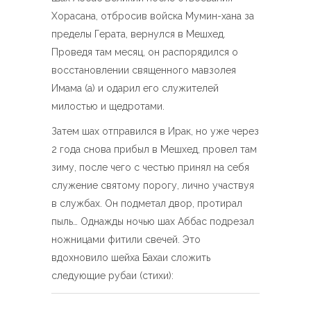
Хорасана, отбросив войска Мумин-хана за
пределы Герата, вернулся в Мешхед.
Проведя там месяц, он распорядился о
восстановлении священного мавзолея
Имама (а) и одарил его служителей
милостью и щедротами.
Затем шах отправился в Ирак, но уже через
2 года снова прибыл в Мешхед, провел там
зиму, после чего с честью принял на себя
служение святому порогу, лично участвуя
в службах. Он подметал двор, протирал
пыль… Однажды ночью шах Аббас подрезал
ножницами фитили свечей. Это
вдохновило шейха Бахаи сложить
следующие рубаи (стихи):