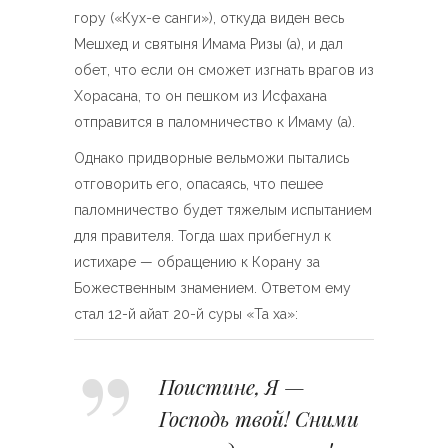
гору («Кух-е санги»), откуда виден весь
Мешхед и святыня Имама Ризы (а), и дал
обет, что если он сможет изгнать врагов из
Хорасана, то он пешком из Исфахана
отправится в паломничество к Имаму (а).
Однако придворные вельможи пытались
отговорить его, опасаясь, что пешее
паломничество будет тяжелым испытанием
для правителя. Тогда шах прибегнул к
истихаре — обращению к Корану за
Божественным знамением. Ответом ему
стал 12-й айат 20-й суры «Та ха»:
Поистине, Я —
Господь твой! Сними