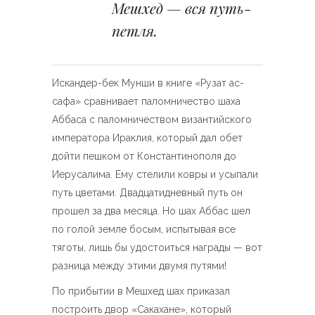
Мешхед — вся путь-
петля.
Искандер-бек Мунши в книге «Рузат ас-
сафа» сравнивает паломничество шаха
Аббаса с паломничеством византийского
императора Ираклия, который дал обет
дойти пешком от Константинополя до
Иерусалима. Ему стелили ковры и усыпали
путь цветами. Двадцатидневный путь он
прошел за два месяца. Но шах Аббас шел
по голой земле босым, испытывая все
тяготы, лишь бы удостоиться награды — вот
разница между этими двумя путями!
По прибытии в Мешхед шах приказал
построить двор «Сакахане», который