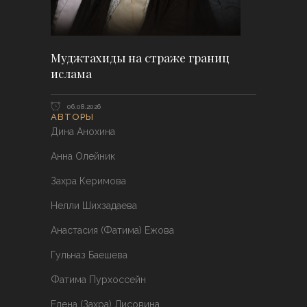
Муджтахиды на страже границ
ислама
06.08.2026
АВТОРЫ
Дина Анохина
Анна Олейник
Захра Керимова
Нелли Шихзадаева
Анастасия (Фатима) Ежова
Гульназ Баешева
Фатима Пурхоссейн
Елена (Захра) Лисовина