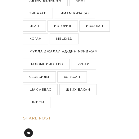
АББАС ВЕЛИКИЙ
АЙАТ
ЗИЙАРАТ
ИМАМ РИЗА (А)
ИРАН
ИСТОРИЯ
ИСФАХАН
КОРАН
МЕШХЕД
МУЛЛА ДЖАЛАЛ АД-ДИН МУНДЖАМ
ПАЛОМНИЧЕСТВО
РУБАИ
СЕФЕВИДЫ
ХОРАСАН
ШАХ АББАС
ШЕЙХ БАХАИ
ШИИТЫ
SHARE POST