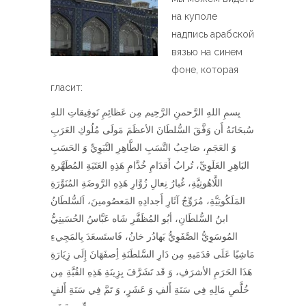
на куполе
надпись арабской
вязью на синем
фоне, которая
гласит:
بِسمِ اللهِ الرَّحمنِ الرَّحِيم مِن عَظائِمِ تَوفِيقاتِ اللهِ
سُبحَانَهُ أَن وَفَّقَ السُّلطَانَ الأعظَمَ مَولَى مُلُوكِ العَرَبِ
وَ العَجَمِ، صَاحِبُ النَّسَبِ الطَّاهِرِ النَّبَوِيِّ وَ الحَسَبِ
البَاهِرِ العَلَوِيِّ، تُرابُ أَقدَامِ خُدَّامِ هَذِهِ العَتَبَةِ المُطَهَّرةِ
اللَّاهُوتِيَّةِ، غُبارُ نِعالِ زُوَّارِ هَذِهِ الرَّوضَةِ المُنَوَّرَةِ
المَلَكُوتِيَّةِ، مُرَوِّجُ آثَارِ أَجدادِهِ المَعصُومينَ، اَلسُّلطَانُ
ابنُ السُّلطَانِ، أبُو المُظَفَّرِ شَاه عَبَّاسُ الحُسَينِيُّ
المُوسَوِيُّ الصَّفَوِيُّ بَهادُر خانُ، فَاستَسعَدَ بِالمَجِي‌ءِ
مَاشِيًا عَلَى قدَمَيهِ مِن دَارِ السَّلطَنَةِ أِصفَهَانَ إِلَى زِيَارَةِ
هَذَا الحَرَمِ الأشرَفِ، وَ قَد تَشَرَّفَ بِزِينَةِ هَذِهِ القُبَّةِ مِن
خُلَّصِ مَالِهِ فِي سَنَةِ أَلفِ وَ عَشَرٍ، وَ تَمَّ فِي سَنَةِ أَلفٍ