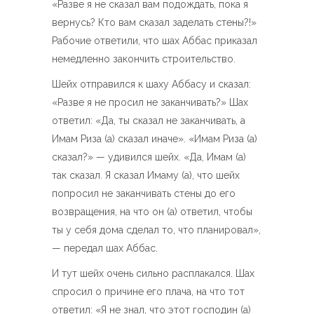
«Разве я не сказал вам подождать, пока я
вернусь? Кто вам сказал заделать стены?!»
Рабочие ответили, что шах Аббас приказал
немедленно закончить строительство.
Шейх отправился к шаху Аббасу и сказал:
«Разве я не просил не заканчивать?» Шах
ответил: «Да, ты сказал не заканчивать, а
Имам Риза (а) сказал иначе». «Имам Риза (а)
сказал?» — удивился шейх. «Да, Имам (а)
так сказал. Я сказал Имаму (а), что шейх
попросил не заканчивать стены до его
возвращения, на что он (а) ответил, чтобы
ты у себя дома сделал то, что планировал»,
— передал шах Аббас.
И тут шейх очень сильно расплакался. Шах
спросил о причине его плача, на что тот
ответил: «Я не знал, что этот господин (а)