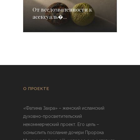
От вседозволенности к
асексуаль�...
О ПРОЕКТЕ
«Фатима Захра» – женский исламский
духовно-просветительский
некоммерческий проект. Его цель –
осмыслить послание дочери Пророка