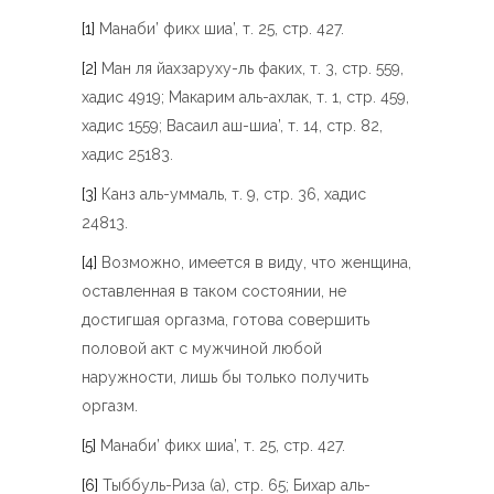
[1]
Манаби’ фикх шиа’, т. 25, стр. 427.
[2]
Ман ля йахзаруху-ль факих, т. 3, стр. 559,
хадис 4919; Макарим аль-ахлак, т. 1, стр. 459,
хадис 1559; Васаил аш-шиа’, т. 14, стр. 82,
хадис 25183.
[3]
Канз аль-уммаль, т. 9, стр. 36, хадис
24813.
[4]
Возможно, имеется в виду, что женщина,
оставленная в таком состоянии, не
достигшая оргазма, готова совершить
половой акт с мужчиной любой
наружности, лишь бы только получить
оргазм.
[5]
Манаби’ фикх шиа’, т. 25, стр. 427.
[6]
Тыббуль-Риза (а), стр. 65; Бихар аль-