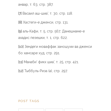
анвар, т. 63, стр. 387.
[7]
Васаил аш-шиа’, т. 30, стр. 118.
[8]
Хастеги-е дженси, стр. 131.
[9]
аль-Кафи, т. 5, стр. 567; Данешнаме-е
ахадис пезешки, т. 1, стр. 622.
[10]
Зендеги моваффак заношуии ва дженси
бо хамсаре худ, стр. 291.
[11]
Манаби’ фикх шиа’, т. 25, стр. 421.
[12]
Тыббуль-Риза (а), стр. 297.
POST TAGS