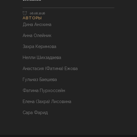
06.08.2026
АВТОРЫ
Дина Анохина
Анна Олейник
Захра Керимова
Нелли Шихзадаева
Анастасия (Фатима) Ежова
Гульназ Баешева
Фатима Пурхоссейн
Елена (Захра) Лисовина
Сара Фарид