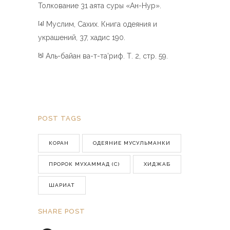
Толкование 31 аята суры «Ан-Нур».
Муслим, Сахих. Книга одеяния и
[4]
украшений, 37, хадис 190.
Аль-байан ва-т-та’риф. Т. 2, стр. 59.
[5]
POST TAGS
КОРАН
ОДЕЯНИЕ МУСУЛЬМАНКИ
ПРОРОК МУХАММАД (С)
ХИДЖАБ
ШАРИАТ
SHARE POST