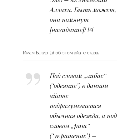
Аллаха. Быть может,
они помянут
[назидание]!
[2]
Имам Бакир (а) об этом айате сказал:
Под словом „либас‟
(‘одеяние’) в данном
айате
подразумевается
обычная одежда, а под
словом „риш‟
(‘украшение’) –