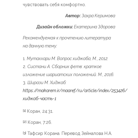
чувствовать себя комфортно.
Автор:
Захра Керимова
Дизайн обложки:
Екатерина Здорова
Рекомендуемая к прочтению литература
на данную тему:
Мутаххари М. Вопрос хиджаба, М., 2012.
Систани А. Сборник фетв: краткое
изложение шариатских положений. М., 2016.
Ширази М. Хиджаб:
https://makarem.ir/maaref/ru/article/index/253426/
хиджаб-часть-1
Коран, 24:31.
[1]
Коран, 7:26.
[2]
Тафсир Корана. Перевод Зейналова Н.А.
[3]