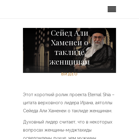
Сейед Али
Хаменеи о
таклиде
женщинам
ВИДЕО
Этот короткий ролик проекта Eternal Shia –
цитата верховного лидера Ирана, аятоллы
Сейеда Али Хаменеи о таклиде женщинам.
Духовный лидер считает, что в некоторых
вопросах женщины-муджтахиды
осведомлены лучше, чем мужчины,