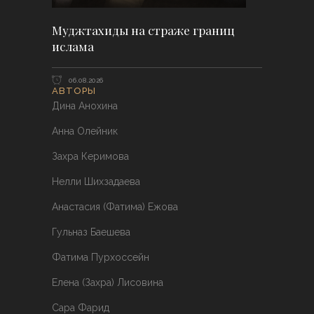
Муджтахиды на страже границ
ислама
06.08.2026
АВТОРЫ
Дина Анохина
Анна Олейник
Захра Керимова
Нелли Шихзадаева
Анастасия (Фатима) Ежова
Гульназ Баешева
Фатима Пурхоссейн
Елена (Захра) Лисовина
Сара Фарид