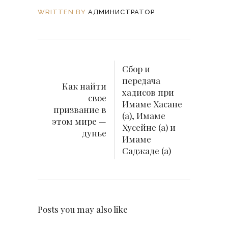
WRITTEN BY
АДМИНИСТРАТОР
Сбор и
передача
Как найти
хадисов при
свое
Имаме Хасане
призвание в
(а), Имаме
этом мире —
Хусейне (а) и
дунье
Имаме
Саджаде (а)
Posts you may also like