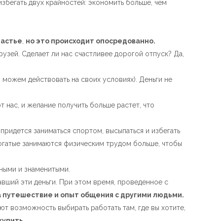
збегать двух крайностей: экономить больше, чем
частье
,
но это происходит опосредованно.
рузей. Сделает ли нас счастливее дорогой отпуск? Да,
ы можем действовать на своих условиях). Деньги не
т нас, и желание получить больше растет, что
придется заниматься спортом, высыпаться и избегать
богатые занимаются физическим трудом больше, чтобы
дными и знаменитыми.
авший эти деньги. При этом время, проведенное с
а путешествие и опыт общения с другими людьми.
ют возможность выбирать работать там, где вы хотите,
купить.