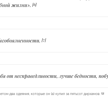
обной жизни».
[6]
огобоязненности.
[7]
я от несправедливости, лучше бедности, поб
летом два одеяния, которые он (а) купил за пятьсот дирхамов.
[9]