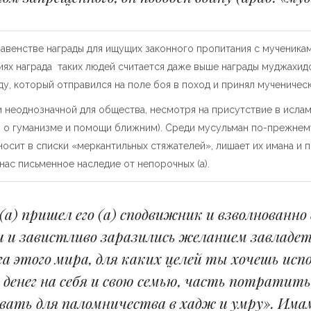
авенстве награды для ищущих законного пропитания с мучениками
иях награда таких людей считается даже выше награды муджахидов
ду, который отправился на поле боя в поход и принял мученичес
 и неоднозначной для общества, несмотря на присутствие в исла
я о гуманизме и помощи ближним). Среди мусульман по-прежнему 
осит в списки «меркантильных стяжателей», лишает их имана и п
нас письменное наследие от непорочных (а).
) пришел его (а) сподвижник и взволнованно 
 и завистливо заразились желанием завладеть
а этого мира, для каких целей ты хочешь исп
енег на себя и свою семью, часть потратить
вать для паломничества в хадж и умру». Имам