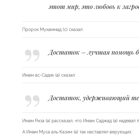
этот мир, это любовь к загр
Пророк Мухаммад (с) сказал:
Достаток – лучшая помощь б
Имам ас-Садик (а) сказал:
Достаток, удерживающий теб
Имам Риза (а) рассказал, что Имам Саджад (а) надевал 
А Имам Муса аль-Казим (а) так наставлял верующих: