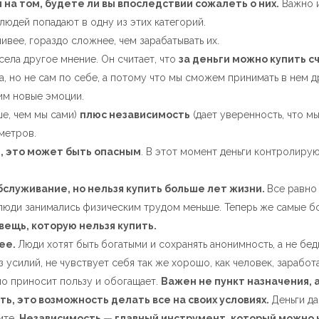
а том, будете ли вы впоследствии сожалеть о них.
Важно и
людей попадают в одну из этих категорий.
ливее, гораздо сложнее, чем зарабатывать их.
усела другое мнение. Он считает, что
за деньги можно купить с
, но не сам по себе, а потому что мы сможем принимать в нем д
 им новые эмоции.
ше, чем мы сами)
плюс независимость
(дает уверенность, что м
метров.
и, это может быть опасным
. В этот момент деньги контролирую
служивание, но нельзя купить больше лет жизни.
Все равно 
 люди занимались физическим трудом меньше. Теперь же самые 
вещь, которую нельзя купить.
 ее.
Люди хотят быть богатыми и сохранять анонимность, а не бе
усилий, не чувствует себя так же хорошо, как человек, заработ
но приносит пользу и обогащает.
Важен не пункт назначения, 
ь, это возможность делать все на своих условиях.
Деньги да
ите.
Независимость — главный инструмент, который можно 