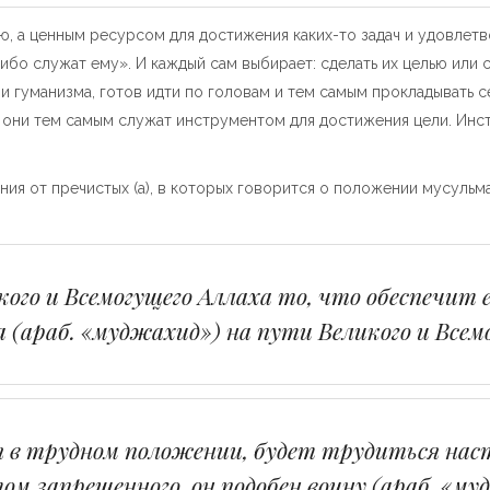
ью, а ценным ресурсом для достижения каких-то задач и удовлет
о служат ему». И каждый сам выбирает: сделать их целью или сре
 гуманизма, готов идти по головам и тем самым прокладывать с
, они тем самым служат инструментом для достижения цели. Инст
ния от пречистых (а), в которых говорится о положении мусульм
го и Всемогущего Аллаха то, что обеспечит е
 (араб. «муджахид») на пути Великого и Всем
я в трудном положении, будет трудиться нас
том запрещенного, он подобен воину (араб. «м