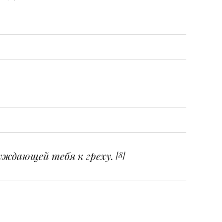
уждающей тебя к греху.
[8]