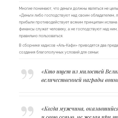
Многие понимают, что деньги должны являться не цел
«Деньги либо господствуют над своим обладателем, либ
прибыли противодействует всяким принципам ислама и
финансы служат человеку, а не господствуют над ним
правильно пользоваться.
В сборнике хадисов «Аль-Кафи» приводятся два преда
создания благополучных условий для семьи:
«Кто ищет из милостей Велико
величественней награды воина
«Когда мужчина, оказавшийс
и свою семью, не желая при э