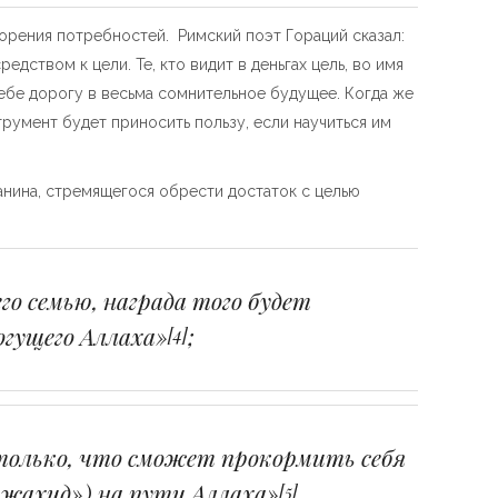
ворения потребностей. Римский поэт Гораций сказал:
дством к цели. Те, кто видит в деньгах цель, во имя
ебе дорогу в весьма сомнительное будущее. Когда же
румент будет приносить пользу, если научиться им
анина, стремящегося обрести достаток с целью
го семью, награда того будет
огущего Аллаха»
;
[4]
только, что сможет прокормить себя
уджахид») на пути Аллаха»
.
[5]