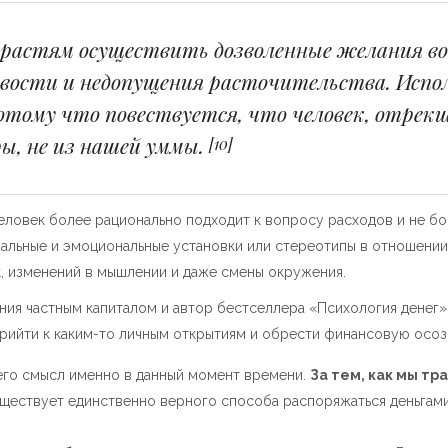
растям осуществить дозволенные желания во
ивости и недопущения расточительства. Испо
отому что повествуется, что человек, отрекш
ы, не из нашей уммы.
[10]
еловек более рационально подходит к вопросу расходов и не бо
льные и эмоциональные установки или стереотипы в отношении к
, изменений в мышлении и даже смены окружения.
ения частным капиталом и автор бестселлера «Психология денег
рийти к каким-то личным открытиям и обрести финансовую осоз
 него смысл именно в данный момент времени.
За тем, как мы тр
уществует единственно верного способа распоряжаться деньгами, 