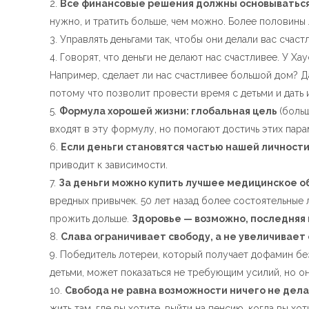
Все финансовые решения должны основываться н
нужно, и тратить больше, чем можно. Более половины 
Управлять деньгами так, чтобы они делали вас счаст
Говорят, что деньги не делают нас счастливее. У Ха
Например, сделает ли нас счастливее большой дом? Да
потому что позволит провести время с детьми и дать
Формула хорошей жизни: глобальная цель
(боль
входят в эту формулу, но помогают достичь этих пара
Если деньги становятся частью нашей личност
приводит к зависимости.
За деньги можно купить лучшее медицинское об
вредных привычек. 50 лет назад более состоятельные
прожить дольше.
Здоровье — возможно, последняя 
Слава ограничивает свободу, а не увеличивает
Победитель лотереи, который получает дофамин без 
детьми, может показаться не требующим усилий, но о
Свобода не равна возможности ничего не делат
жить там, где вы хотите, выйти на пенсию, когда вы хот