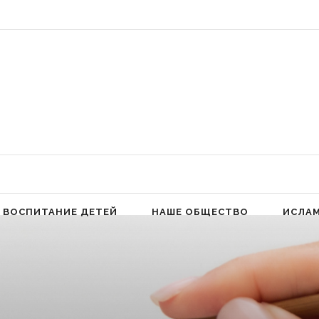
 Аллах людей к молитве для избавления от гордыни» (Фатима аз-Захра,
ВОСПИТАНИЕ ДЕТЕЙ
НАШЕ ОБЩЕСТВО
ИСЛА