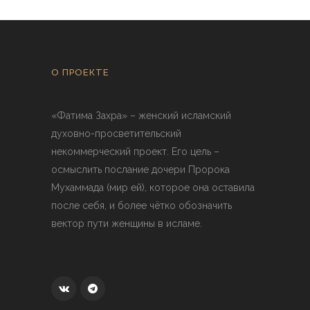
О ПРОЕКТЕ
«Фатима Захра» – женский исламский
духовно-просветительский
некоммерческий проект. Его цель –
осмыслить послание дочери Пророка
Мухаммада (мир ей), которое она оставила
после себя, и более чётко обозначить
вектор пути женщины в исламе.