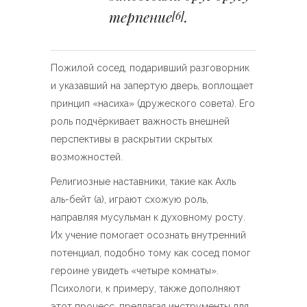
терпение
.
[6]
Пожилой сосед, подаривший разговорник
и указавший на запертую дверь, воплощает
принцип «насиха» (дружеского совета). Его
роль подчёркивает важность внешней
перспективы в раскрытии скрытых
возможностей.
Религиозные наставники, такие как Ахль
аль-бейт (а), играют схожую роль,
направляя мусульман к духовному росту.
Их учение помогает осознать внутренний
потенциал, подобно тому как сосед помог
героине увидеть «четыре комнаты».
Психологи, к примеру, также дополняют
этот процесс, предлагая инструменты для