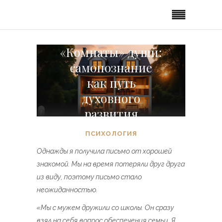
«Комнаты» души:
самопознание
как путь
духовного
развития
ПСИХОЛОГИЯ
Однажды я получила письмо от хорошей
знакомой. Мы на время потеряли друг друга
из виду, поэтому письмо стало
неожиданностью.
«Мы с мужем дружили со школы. Он сразу
взял на себя вопрос обеспечения семьи. Я