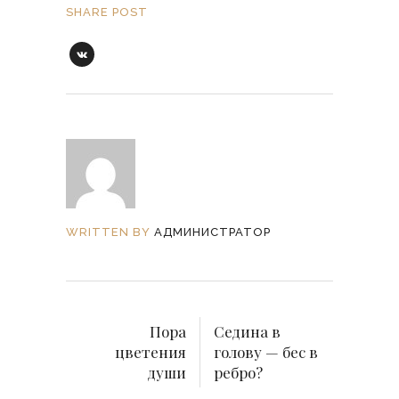
SHARE POST
WRITTEN BY
АДМИНИСТРАТОР
Пора
Седина в
цветения
голову — бес в
души
ребро?