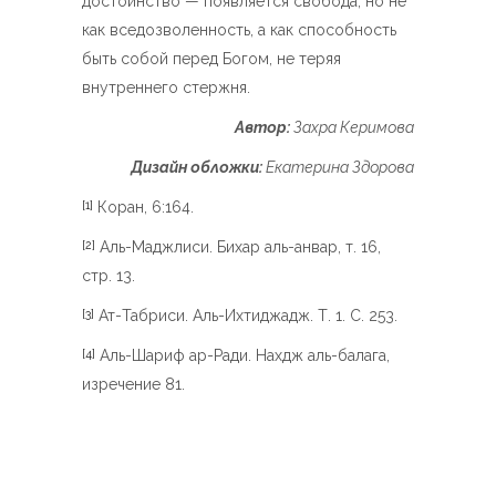
достоинство — появляется свобода, но не
как вседозволенность, а как способность
быть собой перед Богом, не теряя
внутреннего стержня.
Автор:
Захра Керимова
Дизайн обложки:
Екатерина Здорова
Коран, 6:164.
[1]
Аль-Маджлиси. Бихар аль-анвар, т. 16,
[2]
стр. 13.
Ат-Табриси. Аль-Ихтиджадж. Т. 1. С. 253.
[3]
Аль-Шариф ар-Ради. Нахдж аль-балага,
[4]
изречение 81.