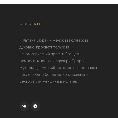
О ПРОЕКТЕ
«Фатима Захра» – женский исламский
духовно-просветительский
некоммерческий проект. Его цель –
осмыслить послание дочери Пророка
Мухаммада (мир ей), которое она оставила
после себя, и более чётко обозначить
вектор пути женщины в исламе.