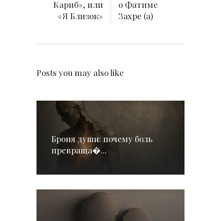
Кариб», или
о Фатиме
«Я Близок»
Захре (а)
Posts you may also like
Броня души: почему боль
превраща�...