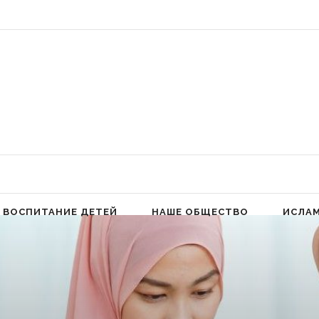
 Аллах людей к молитве для избавления от гордыни» (Фатима аз-Захра,
ВОСПИТАНИЕ ДЕТЕЙ
НАШЕ ОБЩЕСТВО
ИСЛА