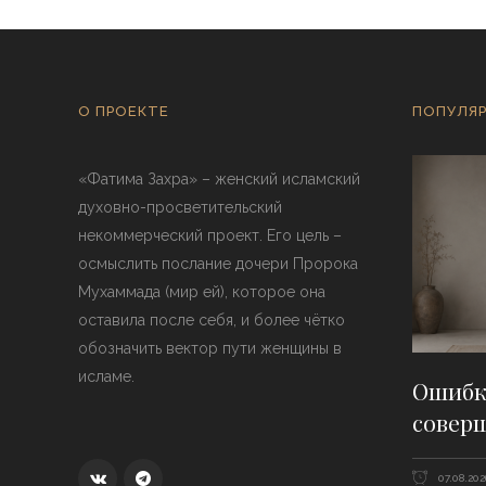
О ПРОЕКТЕ
ПОПУЛЯР
«Фатима Захра» – женский исламский
духовно-просветительский
некоммерческий проект. Его цель –
осмыслить послание дочери Пророка
Мухаммада (мир ей), которое она
оставила после себя, и более чётко
обозначить вектор пути женщины в
исламе.
Ошибки
совер
07.08.202