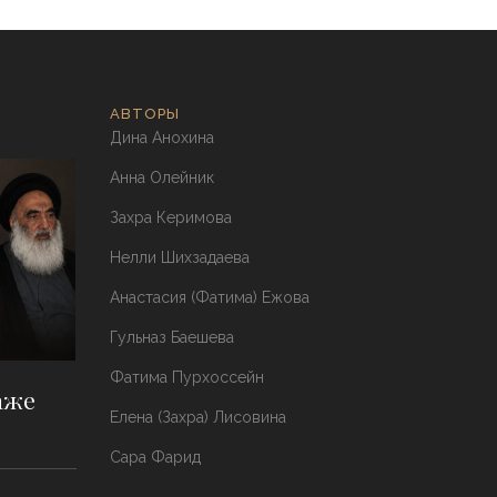
АВТОРЫ
Дина Анохина
Анна Олейник
Захра Керимова
Нелли Шихзадаева
Анастасия (Фатима) Ежова
Гульназ Баешева
Фатима Пурхоссейн
аже
Елена (Захра) Лисовина
Сара Фарид