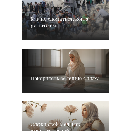
Как не сломаться, когда
рушится м...
Покорность велению Аллаха
Сложи свой меч: как
выходить из р�...