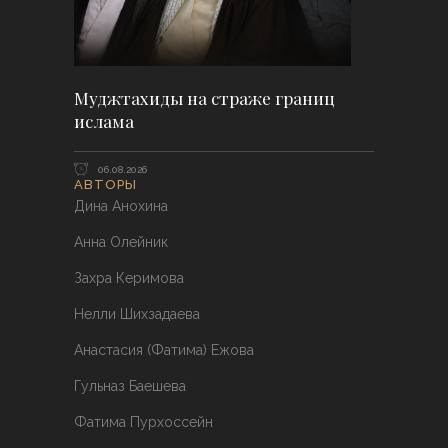
Муджтахиды на страже границ
ислама
06.08.2026
АВТОРЫ
Дина Анохина
Анна Олейник
Захра Керимова
Нелли Шихзадаева
Анастасия (Фатима) Ежова
Гульназ Баешева
Фатима Пурхоссейн