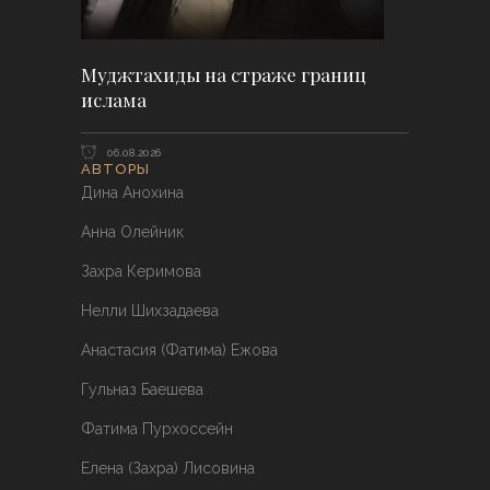
Муджтахиды на страже границ
ислама
06.08.2026
АВТОРЫ
Дина Анохина
Анна Олейник
Захра Керимова
Нелли Шихзадаева
Анастасия (Фатима) Ежова
Гульназ Баешева
Фатима Пурхоссейн
Елена (Захра) Лисовина