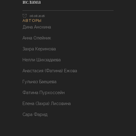
ислама
06.08.2026
АВТОРЫ
Дина Анохина
Анна Олейник
Захра Керимова
Нелли Шихзадаева
Анастасия (Фатима) Ежова
Гульназ Баешева
Фатима Пурхоссейн
Елена (Захра) Лисовина
Сара Фарид