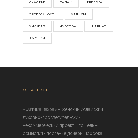
СЧАСТЬЕ
ТАЛАК
ТРЕВОГА
ТРЕВОЖНОСТЬ
ХАДИСЫ
ХИДЖАБ
ЧУВСТВА
ШАРИАТ
ЭМОЦИИ
О ПРОЕКТЕ
«Фатима Захра» – женский исламский
духовно-просветительский
некоммерческий проект. Его цель –
осмыслить послание дочери Пророка