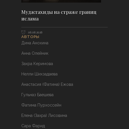
Муджтахиды на страже границ
ислама
06.08.2026
АВТОРЫ
Дина Анохина
Анна Олейник
Захра Керимова
Нелли Шихзадаева
Анастасия (Фатима) Ежова
Гульназ Баешева
Фатима Пурхоссейн
Елена (Захра) Лисовина
Сара Фарид