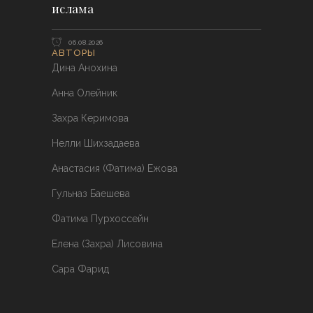
ислама
06.08.2026
АВТОРЫ
Дина Анохина
Анна Олейник
Захра Керимова
Нелли Шихзадаева
Анастасия (Фатима) Ежова
Гульназ Баешева
Фатима Пурхоссейн
Елена (Захра) Лисовина
Сара Фарид