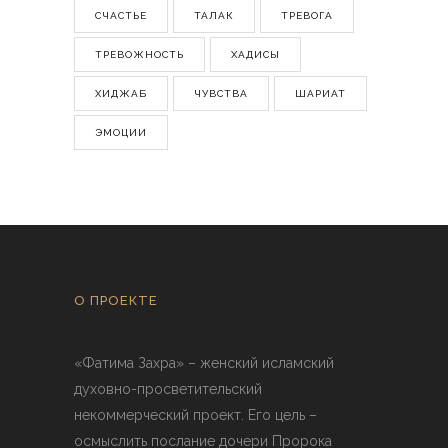
СЧАСТЬЕ
ТАЛАК
ТРЕВОГА
ТРЕВОЖНОСТЬ
ХАДИСЫ
ХИДЖАБ
ЧУВСТВА
ШАРИАТ
ЭМОЦИИ
О ПРОЕКТЕ
«Фатима Захра» – женский исламский
духовно-просветительский
некоммерческий проект. Его цель –
осмыслить послание дочери Пророка