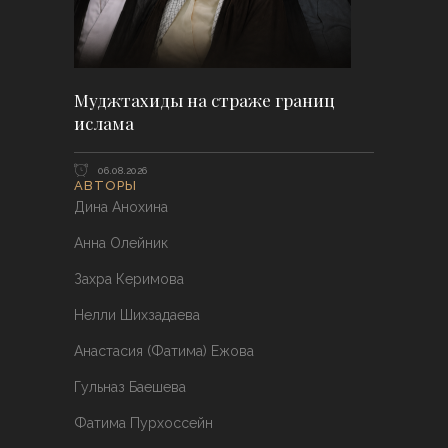
Муджтахиды на страже границ
ислама
06.08.2026
АВТОРЫ
Дина Анохина
Анна Олейник
Захра Керимова
Нелли Шихзадаева
Анастасия (Фатима) Ежова
Гульназ Баешева
Фатима Пурхоссейн