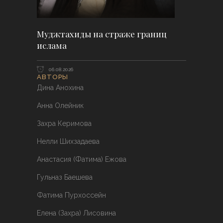
Муджтахиды на страже границ
ислама
06.08.2026
АВТОРЫ
Дина Анохина
Анна Олейник
Захра Керимова
Нелли Шихзадаева
Анастасия (Фатима) Ежова
Гульназ Баешева
Фатима Пурхоссейн
Елена (Захра) Лисовина