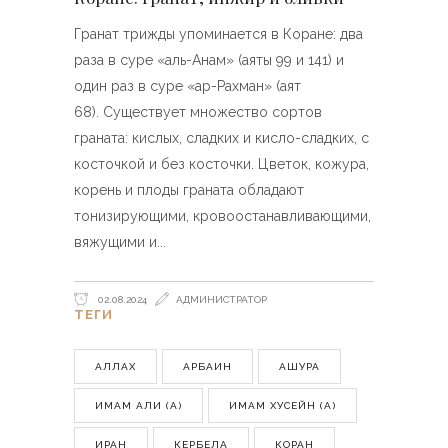
Гранат трижды упоминается в Коране: два
раза в суре «аль-Анам» (аяты 99 и 141) и
один раз в суре «ар-Рахман» (аят
68). Существует множество сортов
граната: кислых, сладких и кисло-сладких, с
косточкой и без косточки. Цветок, кожура,
корень и плоды граната обладают
тонизирующими, кровоостанавливающими,
вяжущими и
02.08.2024
АДМИНИСТРАТОР
ТЕГИ
АЛЛАХ
АРБАИН
АШУРА
ИМАМ АЛИ (А)
ИМАМ ХУСЕЙН (А)
ИРАН
КЕРБЕЛА
КОРАН