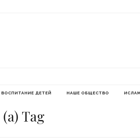
 Аллах людей к молитве для избавления от гордыни» (Фатима аз-Захра,
ВОСПИТАНИЕ ДЕТЕЙ
НАШЕ ОБЩЕСТВО
ИСЛА
(а) Tag