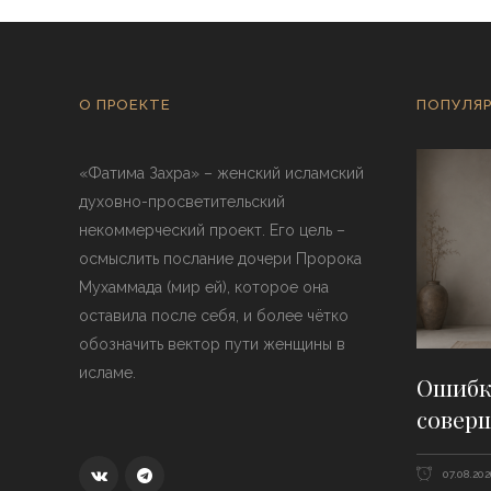
О ПРОЕКТЕ
ПОПУЛЯР
«Фатима Захра» – женский исламский
духовно-просветительский
некоммерческий проект. Его цель –
осмыслить послание дочери Пророка
Мухаммада (мир ей), которое она
оставила после себя, и более чётко
обозначить вектор пути женщины в
исламе.
Ошибки
совер
07.08.202