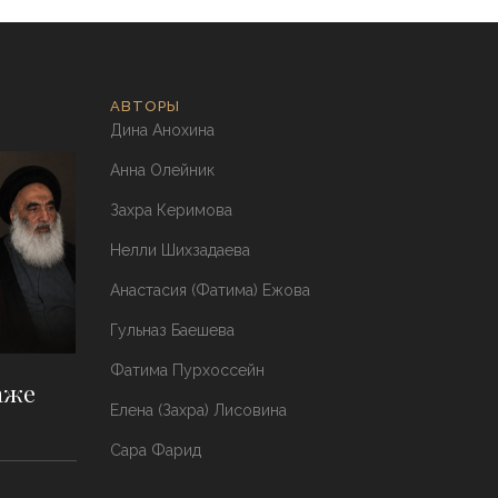
АВТОРЫ
Дина Анохина
Анна Олейник
Захра Керимова
Нелли Шихзадаева
Анастасия (Фатима) Ежова
Гульназ Баешева
Фатима Пурхоссейн
аже
Елена (Захра) Лисовина
Сара Фарид