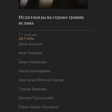
Муджтахиды на страже границ
ислама
06.08.2026
АВТОРЫ
Дина Анохина
Анна Олейник
Захра Керимова
Нелли Шихзадаева
Анастасия (Фатима) Ежова
Гульназ Баешева
Фатима Пурхоссейн
Елена (Захра) Лисовина