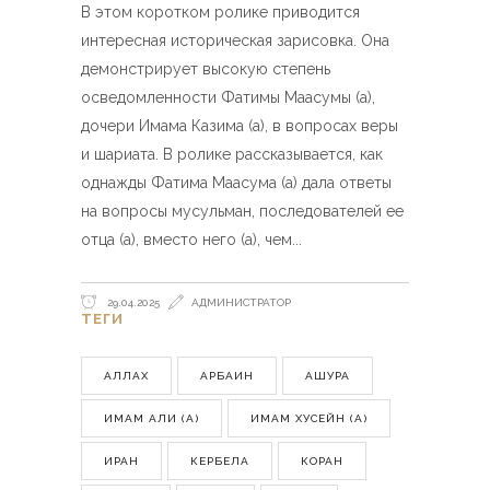
В этом коротком ролике приводится
интересная историческая зарисовка. Она
демонстрирует высокую степень
осведомленности Фатимы Маасумы (а),
дочери Имама Казима (а), в вопросах веры
и шариата. В ролике рассказывается, как
однажды Фатима Маасума (а) дала ответы
на вопросы мусульман, последователей ее
отца (а), вместо него (а), чем
29.04.2025
АДМИНИСТРАТОР
ТЕГИ
АЛЛАХ
АРБАИН
АШУРА
ИМАМ АЛИ (А)
ИМАМ ХУСЕЙН (А)
ИРАН
КЕРБЕЛА
КОРАН