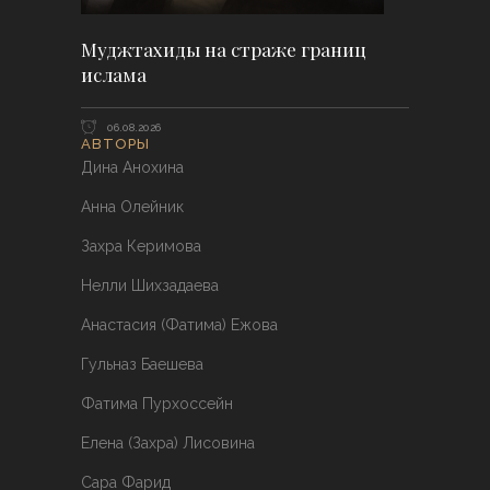
Муджтахиды на страже границ
ислама
06.08.2026
АВТОРЫ
Дина Анохина
Анна Олейник
Захра Керимова
Нелли Шихзадаева
Анастасия (Фатима) Ежова
Гульназ Баешева
Фатима Пурхоссейн
Елена (Захра) Лисовина
Сара Фарид