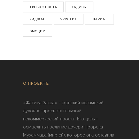
ТРЕВОЖНОСТЬ
ХАДИСЫ
ХИДЖАБ
ЧУВСТВА
ШАРИАТ
ЭМОЦИИ
О ПРОЕКТЕ
«Фатима Захра» – женский исламский
духовно-просветительский
некоммерческий проект. Его цель –
осмыслить послание дочери Пророка
Мухаммада (мир ей), которое она оставила