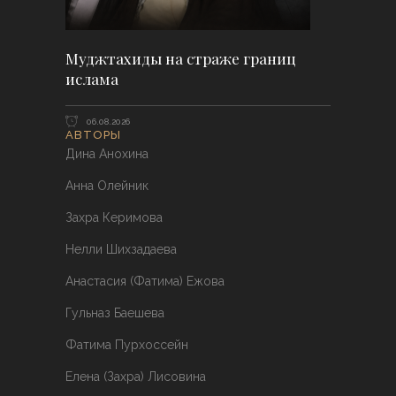
Муджтахиды на страже границ
ислама
06.08.2026
АВТОРЫ
Дина Анохина
Анна Олейник
Захра Керимова
Нелли Шихзадаева
Анастасия (Фатима) Ежова
Гульназ Баешева
Фатима Пурхоссейн
Елена (Захра) Лисовина