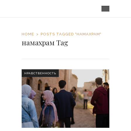
HOME
POSTS TAGGED "НАМАХРАМ"
намахрам Tag
НРАВСТВЕННОСТЬ