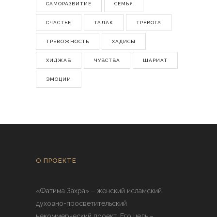
САМОРАЗВИТИЕ
СЕМЬЯ
СЧАСТЬЕ
ТАЛАК
ТРЕВОГА
ТРЕВОЖНОСТЬ
ХАДИСЫ
ХИДЖАБ
ЧУВСТВА
ШАРИАТ
ЭМОЦИИ
О ПРОЕКТЕ
«Фатима Захра» – женский исламский
духовно-просветительский
некоммерческий проект. Его цель –