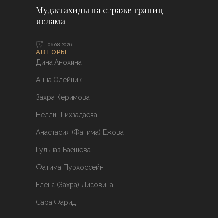
Муджтахиды на страже границ
ислама
06.08.2026
АВТОРЫ
Дина Анохина
Анна Олейник
Захра Керимова
Нелли Шихзадаева
Анастасия (Фатима) Ежова
Гульназ Баешева
Фатима Пурхоссейн
Елена (Захра) Лисовина
Сара Фарид