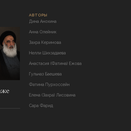
АВТОРЫ
Дина Анохина
Анна Олейник
Захра Керимова
Нелли Шихзадаева
Анастасия (Фатима) Ежова
Гульназ Баешева
Фатима Пурхоссейн
аже
Елена (Захра) Лисовина
Сара Фарид