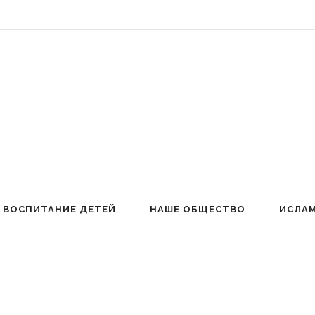
 Аллах людей к молитве для избавления от гордыни» (Фатима аз-Захра,
ВОСПИТАНИЕ ДЕТЕЙ
НАШЕ ОБЩЕСТВО
ИСЛА