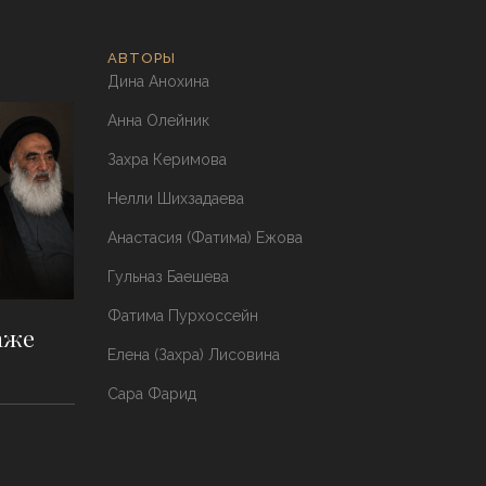
АВТОРЫ
Дина Анохина
Анна Олейник
Захра Керимова
Нелли Шихзадаева
Анастасия (Фатима) Ежова
Гульназ Баешева
Фатима Пурхоссейн
аже
Елена (Захра) Лисовина
Сара Фарид