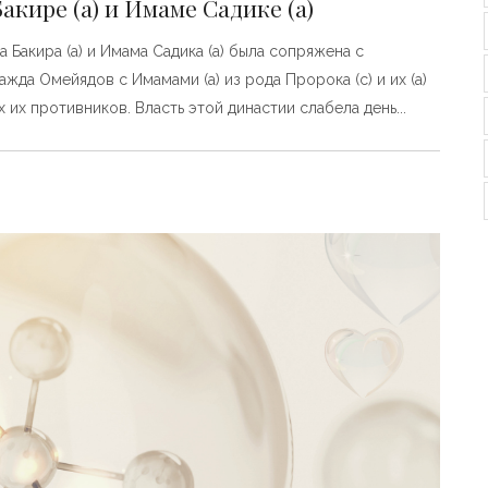
акире (а) и Имаме Садике (а)
Бакира (а) и Имама Садика (а) была сопряжена с
да Омейядов с Имамами (а) из рода Пророка (с) и их (а)
их противников. Власть этой династии слабела день