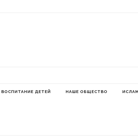
 Аллах людей к молитве для избавления от гордыни» (Фатима аз-Захра,
ВОСПИТАНИЕ ДЕТЕЙ
НАШЕ ОБЩЕСТВО
ИСЛА