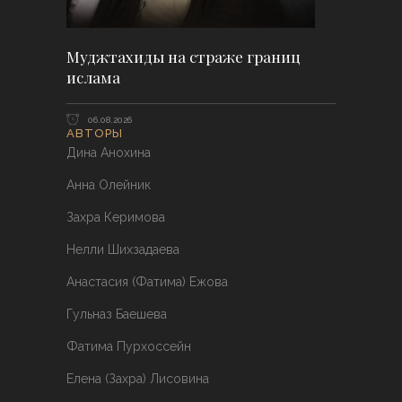
Муджтахиды на страже границ
ислама
06.08.2026
АВТОРЫ
Дина Анохина
Анна Олейник
Захра Керимова
Нелли Шихзадаева
Анастасия (Фатима) Ежова
Гульназ Баешева
Фатима Пурхоссейн
Елена (Захра) Лисовина