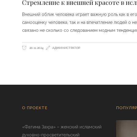
Стремление к внешней красоте в ис
Внешний облик человека играет важную роль как в его 
самооценку человека, так и на впечатление людей о н
связано не сколько со следованием модным тенденция
20.11.2024
АДМИНИСТРАТОР
О ПРОЕКТЕ
ПОПУЛЯР
«Фатима Захра» – женский исламский
духовно-просветительский