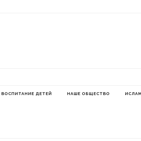
 Аллах людей к молитве для избавления от гордыни» (Фатима аз-Захра,
ВОСПИТАНИЕ ДЕТЕЙ
НАШЕ ОБЩЕСТВО
ИСЛА