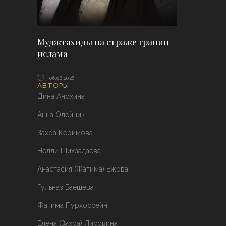
Муджтахиды на страже границ
ислама
06.08.2026
АВТОРЫ
Дина Анохина
Анна Олейник
Захра Керимова
Нелли Шихзадаева
Анастасия (Фатима) Ежова
Гульназ Баешева
Фатима Пурхоссейн
Елена (Захра) Лисовина