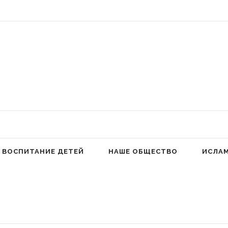
 Аллах людей к молитве для избавления от гордыни» (Фатима аз-Захра,
ВОСПИТАНИЕ ДЕТЕЙ
НАШЕ ОБЩЕСТВО
ИСЛА