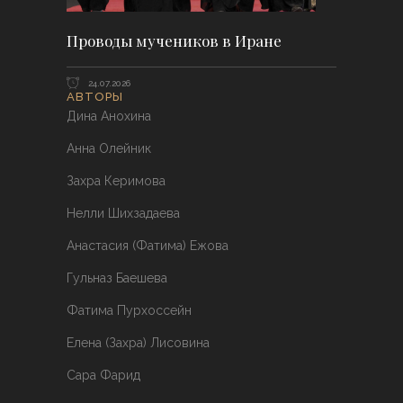
Проводы мучеников в Иране
24.07.2026
АВТОРЫ
Дина Анохина
Анна Олейник
Захра Керимова
Нелли Шихзадаева
Анастасия (Фатима) Ежова
Гульназ Баешева
Фатима Пурхоссейн
Елена (Захра) Лисовина
Сара Фарид