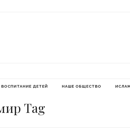
 Аллах людей к молитве для избавления от гордыни» (Фатима аз-Захра,
ВОСПИТАНИЕ ДЕТЕЙ
НАШЕ ОБЩЕСТВО
ИСЛА
мир Tag