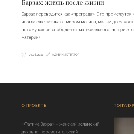
Барзах: жизнь после жизни
Барзах переводится как «преграда». Это промежуток
иногда еще называют миром могилы, малым днем воск
потому как он свободен от материального, но при эт
материи)
09.08.2024
АДМИНИСТРАТОР
О ПРОЕКТЕ
ПОПУЛЯР
«Фатима Захра» – женский исламский
духовно-просветительский