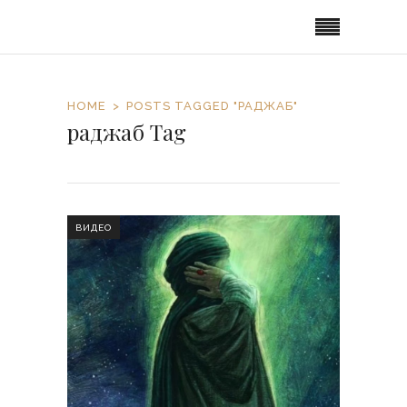
HOME
POSTS TAGGED "РАДЖАБ"
раджаб Tag
ВИДЕО