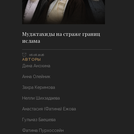
Муджтахиды на страже границ
ислама
06.08.2026
АВТОРЫ
Дина Анохина
Анна Олейник
Захра Керимова
Нелли Шихзадаева
Анастасия (Фатима) Ежова
Гульназ Баешева
Фатима Пурхоссейн