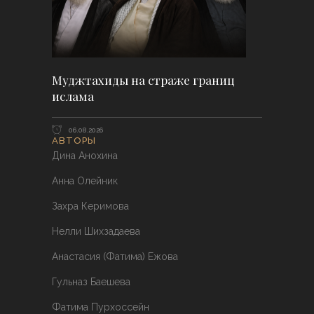
Муджтахиды на страже границ
ислама
06.08.2026
АВТОРЫ
Дина Анохина
Анна Олейник
Захра Керимова
Нелли Шихзадаева
Анастасия (Фатима) Ежова
Гульназ Баешева
Фатима Пурхоссейн