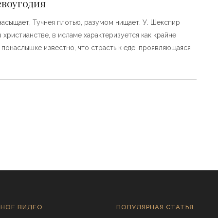
евоугодия
 насыщает, Тучнея плотью, разумом нищает. У. Шекспир
 христианстве, в исламе характеризуется как крайне
понаслышке известно, что страсть к еде, проявляющаяся
НОЕ ВИДЕО
ПОПУЛЯРНАЯ СТАТЬЯ