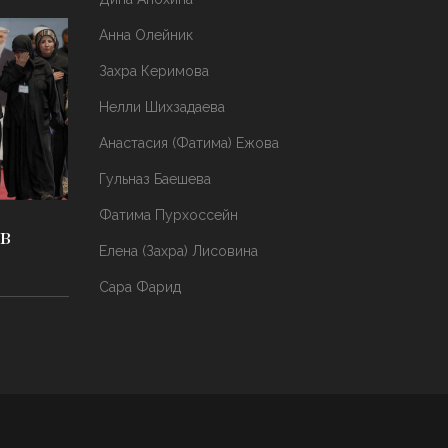
Анна Олейник
Захра Керимова
Нелли Шихзадаева
Анастасия (Фатима) Ежова
Гульназ Баешева
Фатима Пурхоссейн
в
Елена (Захра) Лисовина
Сара Фарид