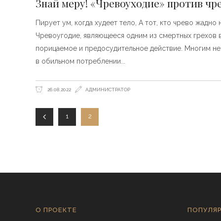
Знай меру! «Чревоуходие» против чр
Пирует ум, когда худеет тело, А тот, кто чрево жадно
Чревоугодие, являющееся одним из смертных грехов в
порицаемое и предосудительное действие. Многим не 
в обильном потреблении
26.08.2022
АДМИНИСТРАТОР
1
2
О ПРОЕКТЕ
ПОПУЛЯР