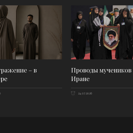
ражение – в
Проводы мучеников 
ере
Иране
6
24.07.2026