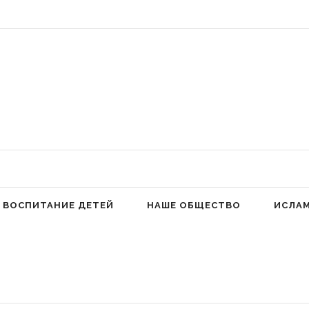
 Аллах людей к молитве для избавления от гордыни» (Фатима аз-Захра,
ВОСПИТАНИЕ ДЕТЕЙ
НАШЕ ОБЩЕСТВО
ИСЛА