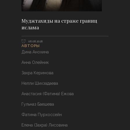
Муджтахиды на страже границ
ислама
06.08.2026
АВТОРЫ
Дина Анохина
Анна Олейник
Захра Керимова
Нелли Шихзадаева
Анастасия (Фатима) Ежова
Гульназ Баешева
Фатима Пурхоссейн
Елена (Захра) Лисовина