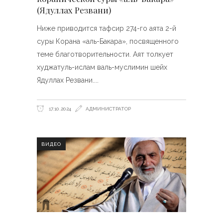
(Ядуллах Резвани)
Ниже приводится тафсир 274-го аята 2-й
суры Корана «аль-Бакара», посвященного
теме благотворительности. Аят толкует
худжатуль-ислам валь-муслимин шейх
Ядуллах Резвани.
17.10.2024
АДМИНИСТРАТОР
ВИДЕО