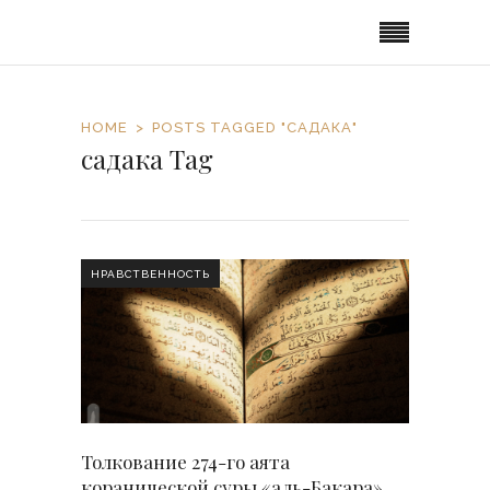
HOME
POSTS TAGGED "САДАКА"
садака Tag
НРАВСТВЕННОСТЬ
Толкование 274-го аята
коранической суры «аль-Бакара»