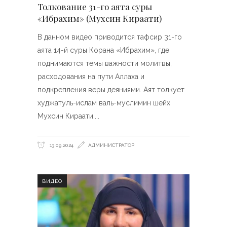
Толкование 31-го аята суры
«Ибрахим» (Мухсин Кираати)
В данном видео приводится тафсир 31-го
аята 14-й суры Корана «Ибрахим», где
поднимаются темы важности молитвы,
расходования на пути Аллаха и
подкрепления веры деяниями. Аят толкует
худжатуль-ислам валь-муслимин шейх
Мухсин Кираати.
13.09.2024
АДМИНИСТРАТОР
ВИДЕО