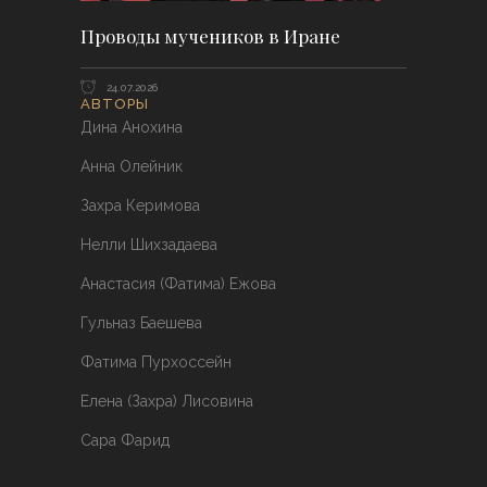
Проводы мучеников в Иране
24.07.2026
АВТОРЫ
Дина Анохина
Анна Олейник
Захра Керимова
Нелли Шихзадаева
Анастасия (Фатима) Ежова
Гульназ Баешева
Фатима Пурхоссейн
Елена (Захра) Лисовина
Сара Фарид